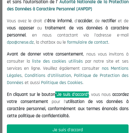
et sans l'autorisation de l'
Autorité Nationale de la Protection
Organisation
des Données à Caractère Personnel (ANPDP)
Publications
Vous avez le droit d'
être informé
, d'
accéder
, de
rectifier
et de
Informations utiles
vous opposer
au
traitement de vos données à caractère
Appels d'offres et Consultations
personnel
, en nous contactant via l'adresse e-mail
dpo@cnese.dz
, la chatbox ou le
formulaire de contact
.
Mentions Légales
Conditions d'Utilisation
Avant de donner votre consentement
, nous vous invitons à
Politique de Protection des Données
consulter la
liste des cookies utilisés
par notre site et ses
services en ligne. Veuillez également consulter
nos Mentions
Politique des Cookies
Légales
,
Conditions d'Utilisation
,
Politique de Protection des
Nous Contacter
Données
et aussi
Politique des Cookies
.
(+213) 021 98 01 00|01|02
En cliquant sur le bouton
"Je suis d'accord"
, vous nous
accordez
contact@cnese.dz
votre consentement
pour l'
utilisation de vos données à
Suggestions ou Initiatives ?
caractère personnel, conformément aux termes énoncés dans
Newsletter
cette politique de confidentialité.
Inscrivez-vous, soyez le premier à découvrir nos
dernières nouvelles.
Je suis d'accord