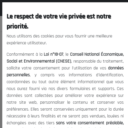
المجلس الوطني الاقتصادي الإجتماعي و
FR
البيئي
Le respect de votre vie privée est notre
priorité.
Nous utilisons des cookies pour vous fournir une meilleure
expérience utilisateur.
Nous vous prions de nous
Conformément à la
Loi n°18-07
, le
Conseil National Économique,
excuser, mais l'accès à ce
Social et Environnemental (CNESE)
, responsable du traitement,
sollicite votre consentement pour l'utilisation de vos
données
contenu est restreint.
personnelles
, y compris vos informations d'identification,
coordonnées ou tout autre élément informationnel que vous
nous aurez fourni via nos divers formulaires et supports. Ces
données sont collectées pour améliorer votre expérience sur
Le CNESE
notre site web, personnaliser le contenu et conserver vos
préférences. Elles seront conservées uniquement pour la durée
A Propos
nécessaire à leurs finalités et ne seront pas vendues, louées ni
Le président
échangées avec des tiers
sans votre consentement préalable,