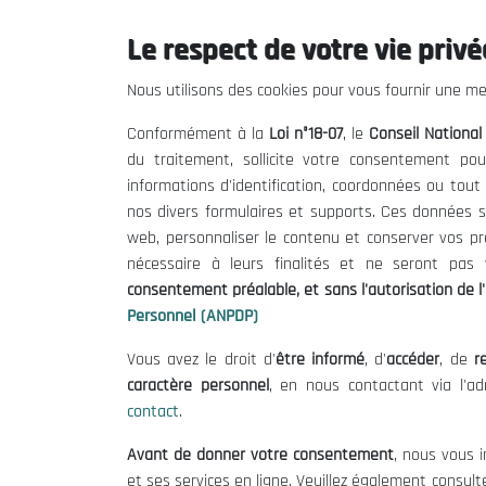
Le respect de votre vie privée
Le CNESE
Inform
Nous utilisons des cookies pour vous fournir une mei
A Propos
Appels d'of
Conformément à la
Loi n°18-07
, le
Conseil Nationa
Le président
Mentions L
du traitement, sollicite votre consentement pou
Organisation
Conditions 
informations d'identification, coordonnées ou tou
Publications
Politique 
nos divers formulaires et supports. Ces données s
Politique d
web, personnaliser le contenu et conserver vos p
nécessaire à leurs finalités et ne seront pa
consentement préalable, et sans l'autorisation de l'
Personnel (ANPDP)
Vous avez le droit d'
être informé
, d'
accéder
, de
re
caractère personnel
, en nous contactant via l'a
contact
.
©
Avant de donner votre consentement
, nous vous i
et ses services en ligne. Veuillez également consult