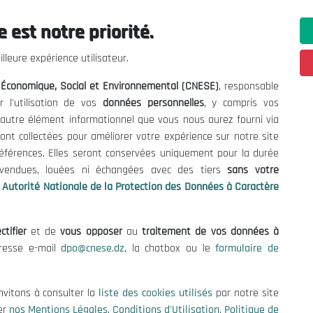
 est notre priorité.
ations utiles
Nous Contacter
lleure expérience utilisateur.
fres et Consultations
(+213) 021 98 01 00|01|0
l Économique, Social et Environnemental (CNESE)
, responsable
contact@cnese.dz
égales
r l'utilisation de vos
données personnelles
, y compris vos
Suggestions ou Initiatives ?
d'Utilisation
t autre élément informationnel que vous nous aurez fourni via
Newsletter
de Protection des Données
ont collectées pour améliorer votre expérience sur notre site
Inscrivez-vous, soyez le premier 
es Cookies
références. Elles seront conservées uniquement pour la durée
nos dernières nouvelles.
s vendues, louées ni échangées avec des tiers
sans votre
Autorité Nationale de la Protection des Données à Caractère
ctifier
et de
vous opposer
au
traitement de vos données à
Suivez-Nous!
dresse e-mail
dpo@cnese.dz
, la chatbox ou le
formulaire de
 2026 Conseil National Économique, Social et Environnemental (CNES
nvitons à consulter la
liste des cookies utilisés
par notre site
er
nos Mentions Légales
,
Conditions d'Utilisation
,
Politique de