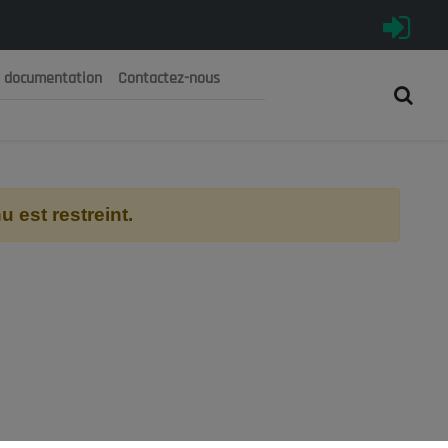
e documentation
Contactez-nous
رية الجزائرية الديمقراطية الشعبية
 الوطني الاقتصادي والاجتماعي والبيئي
 est restreint.