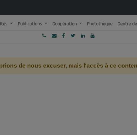
ités
Publications
Coopération
Photothèque
Centre d
ublique Algérienne Démocratique et Populaire
onseil National Economique, Social et Environnemental
ions de nous excuser, mais l'accès à ce contenu