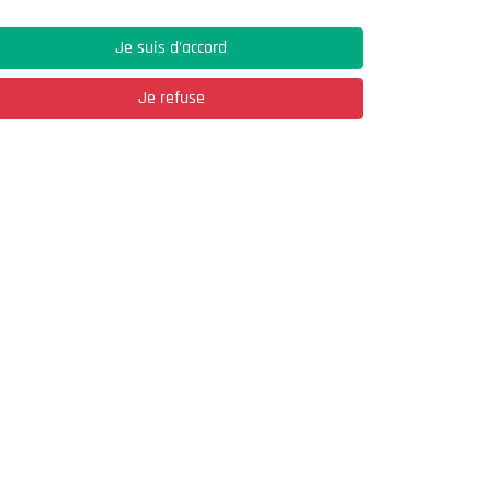
Je suis d'accord
Je refuse
Adresse
03, Rue Hassane Ibn Naamane Les Vergers
2