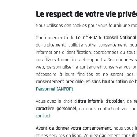
OCDE : Revue du système de passation des marchés publics en Algérie
Le respect de votre vie privée
18/10/2019
Nous utilisons des cookies pour vous fournir une mei
Conformément à la
Loi n°18-07
, le
Conseil Nationa
du traitement, sollicite votre consentement pou
informations d'identification, coordonnées ou tou
nos divers formulaires et supports. Ces données s
web, personnaliser le contenu et conserver vos p
nécessaire à leurs finalités et ne seront pa
consentement préalable, et sans l'autorisation de l'
Personnel (ANPDP)
Vous avez le droit d'
être informé
, d'
accéder
, de
re
caractère personnel
, en nous contactant via l'a
contact
.
Le CNESE
Inform
Avant de donner votre consentement
, nous vous i
A Propos
Appels d'of
et ses services en ligne. Veuillez également consult