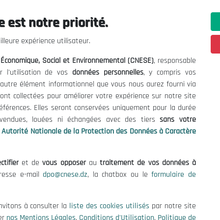
 est notre priorité.
lleure expérience utilisateur.
l Économique, Social et Environnemental (CNESE)
, responsable
r l'utilisation de vos
données personnelles
, y compris vos
t autre élément informationnel que vous nous aurez fourni via
ont collectées pour améliorer votre expérience sur notre site
références. Elles seront conservées uniquement pour la durée
s vendues, louées ni échangées avec des tiers
sans votre
Autorité Nationale de la Protection des Données à Caractère
ctifier
et de
vous opposer
au
traitement de vos données à
dresse e-mail
dpo@cnese.dz
, la chatbox ou le
formulaire de
ations utiles
Nous Contacter
nvitons à consulter la
liste des cookies utilisés
par notre site
fres et Consultations
(+213) 021 98 01 00|01|0
er
nos Mentions Légales
,
Conditions d'Utilisation
,
Politique de