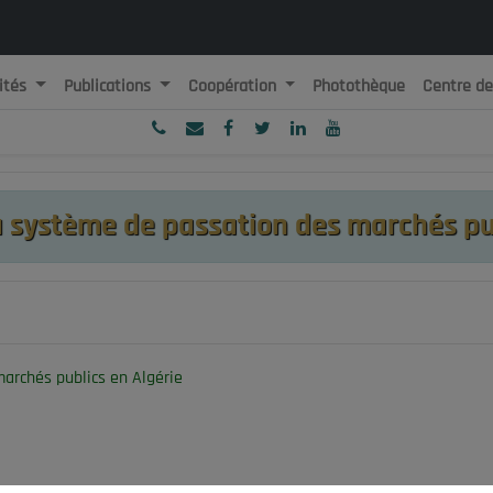
ités
Publications
Coopération
Photothèque
Centre d
ublique Algérienne Démocratique et Populaire
onseil National Economique, Social et Environnemental
u système de passation des marchés pub
archés publics en Algérie