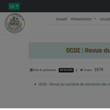
FR
Accueil
Présentation
Actual
Rép
C
OCDE : Revue d
1679
18/10/2019
|
Date de publication:
Visites:
OCDE : Revue du système de passation des m