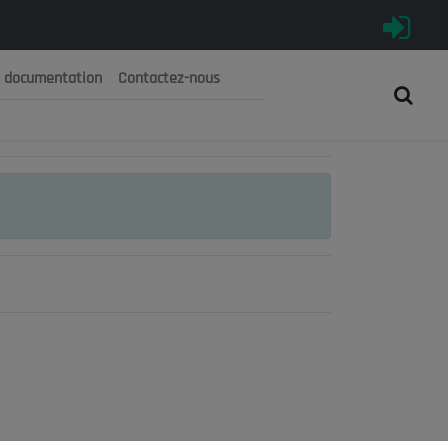
e documentation
Contactez-nous
رية الجزائرية الديمقراطية الشعبية
 الوطني الاقتصادي والاجتماعي والبيئي