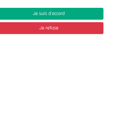
Je suis d'accord
Je refuse
Adresse
03, Rue Hassane Ibn Naamane Les Vergers
2
Bir Mourad Rais