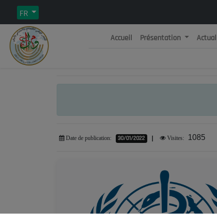
FR
Accueil
Présentation
Actual
Rép
C
1085
30/01/2022
|
Date de publication:
Visites: