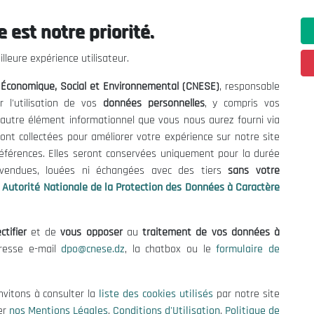
 est notre priorité.
Suivant
lleure expérience utilisateur.
l Économique, Social et Environnemental (CNESE)
, responsable
r l'utilisation de vos
données personnelles
, y compris vos
t autre élément informationnel que vous nous aurez fourni via
ont collectées pour améliorer votre expérience sur notre site
références. Elles seront conservées uniquement pour la durée
s vendues, louées ni échangées avec des tiers
sans votre
Autorité Nationale de la Protection des Données à Caractère
ctifier
et de
vous opposer
au
traitement de vos données à
dresse e-mail
dpo@cnese.dz
, la chatbox ou le
formulaire de
ations utiles
Nous Contacter
fres et Consultations
(+213) 021 98 01 00|01|0
nvitons à consulter la
liste des cookies utilisés
par notre site
contact@cnese.dz
égales
er
nos Mentions Légales
,
Conditions d'Utilisation
,
Politique de