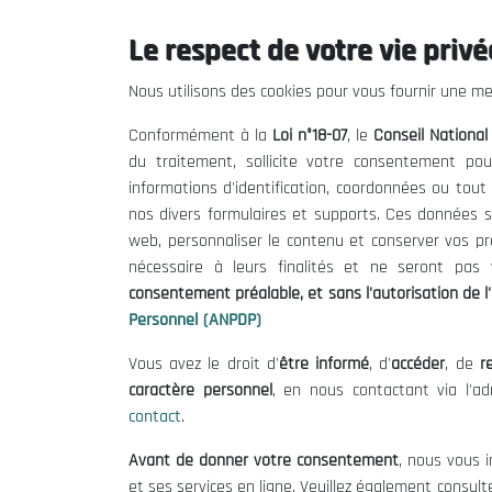
Le respect de votre vie privée
Précédent
Nous utilisons des cookies pour vous fournir une mei
Conformément à la
Loi n°18-07
, le
Conseil Nationa
du traitement, sollicite votre consentement pou
informations d'identification, coordonnées ou tou
nos divers formulaires et supports. Ces données s
web, personnaliser le contenu et conserver vos p
nécessaire à leurs finalités et ne seront pa
consentement préalable, et sans l'autorisation de l'
Personnel (ANPDP)
Vous avez le droit d'
être informé
, d'
accéder
, de
re
caractère personnel
, en nous contactant via l'a
Le CNESE
Inform
contact
.
A Propos
Appels d'of
Avant de donner votre consentement
, nous vous i
Le président
Mentions L
et ses services en ligne. Veuillez également consult