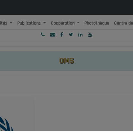
ités
Publications
Coopération
Photothèque
Centre d
ublique Algérienne Démocratique et Populaire
onseil National Economique, Social et Environnemental
OMS