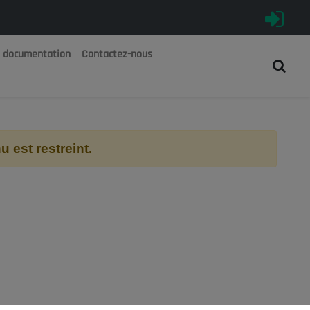
e documentation
Contactez-nous
رية الجزائرية الديمقراطية الشعبية
 الوطني الاقتصادي والاجتماعي والبيئي
 est restreint.