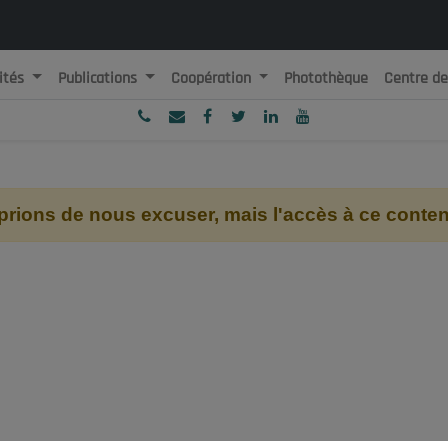
ités
Publications
Coopération
Photothèque
Centre d
ublique Algérienne Démocratique et Populaire
onseil National Economique, Social et Environnemental
ions de nous excuser, mais l'accès à ce contenu