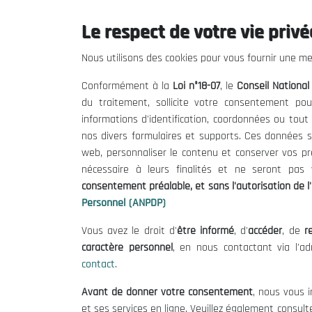
Le respect de votre vie privée
Le CNESE
Inform
Nous utilisons des cookies pour vous fournir une mei
A Propos
Appels d'of
Conformément à la
Loi n°18-07
, le
Conseil Nationa
Le président
Mentions L
du traitement, sollicite votre consentement pou
Organisation
Conditions 
informations d'identification, coordonnées ou tou
Publications
Politique 
nos divers formulaires et supports. Ces données s
Politique d
web, personnaliser le contenu et conserver vos p
nécessaire à leurs finalités et ne seront pa
consentement préalable, et sans l'autorisation de l'
Personnel (ANPDP)
Vous avez le droit d'
être informé
, d'
accéder
, de
re
caractère personnel
, en nous contactant via l'a
contact
.
©
Avant de donner votre consentement
, nous vous i
et ses services en ligne. Veuillez également consult