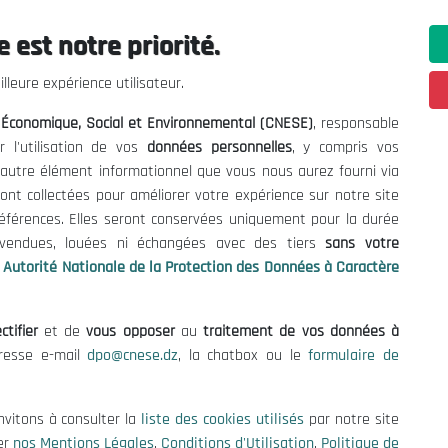
 est notre priorité.
ations utiles
Nous Contacter
lleure expérience utilisateur.
fres et Consultations
(+213) 021 98 01 00|01|0
l Économique, Social et Environnemental (CNESE)
, responsable
contact@cnese.dz
égales
r l'utilisation de vos
données personnelles
, y compris vos
Suggestions ou Initiatives ?
d'Utilisation
t autre élément informationnel que vous nous aurez fourni via
Newsletter
de Protection des Données
ont collectées pour améliorer votre expérience sur notre site
Inscrivez-vous, soyez le premier 
es Cookies
références. Elles seront conservées uniquement pour la durée
nos dernières nouvelles.
s vendues, louées ni échangées avec des tiers
sans votre
Autorité Nationale de la Protection des Données à Caractère
ctifier
et de
vous opposer
au
traitement de vos données à
Suivez-Nous!
dresse e-mail
dpo@cnese.dz
, la chatbox ou le
formulaire de
 2026 Conseil National Économique, Social et Environnemental (CNES
nvitons à consulter la
liste des cookies utilisés
par notre site
er
nos Mentions Légales
,
Conditions d'Utilisation
,
Politique de