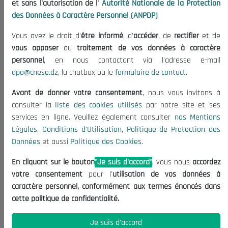
et sans l'autorisation de l'
Autorité Nationale de la Protection
Organisation
des Données à Caractère Personnel (ANPDP)
Publications
Vous avez le droit d'
être informé
, d'
accéder
, de
rectifier
et de
Informations utiles
vous opposer
au
traitement de vos données à caractère
Appels d'offres et Consultations
personnel
, en nous contactant via l'adresse e-mail
dpo@cnese.dz
, la chatbox ou le
formulaire de contact
.
Mentions Légales
Conditions d'Utilisation
Avant de donner votre consentement
, nous vous invitons à
Politique de Protection des Données
consulter la
liste des cookies utilisés
par notre site et ses
services en ligne. Veuillez également consulter
nos Mentions
Politique des Cookies
Légales
,
Conditions d'Utilisation
,
Politique de Protection des
Nous Contacter
Données
et aussi
Politique des Cookies
.
(+213) 021 98 01 00|01|02
En cliquant sur le bouton
"Je suis d'accord"
, vous nous
accordez
contact@cnese.dz
votre consentement
pour l'
utilisation de vos données à
Suggestions ou Initiatives ?
caractère personnel, conformément aux termes énoncés dans
Newsletter
cette politique de confidentialité.
Inscrivez-vous, soyez le premier à découvrir nos
dernières nouvelles.
Je suis d'accord