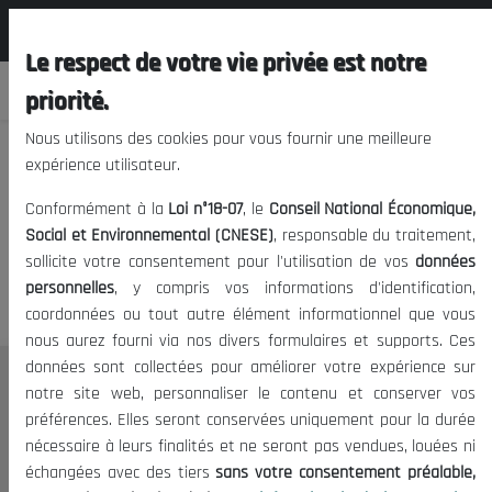
المجلس الوطني الاقتصادي الإجتماعي و
FR
البيئي
Le respect de votre vie privée est notre
priorité.
Nous utilisons des cookies pour vous fournir une meilleure
expérience utilisateur.
Nous vous prions de nous
Conformément à la
Loi n°18-07
, le
Conseil National Économique,
excuser, mais l'accès à ce
Social et Environnemental (CNESE)
, responsable du traitement,
sollicite votre consentement pour l'utilisation de vos
données
contenu est restreint.
personnelles
, y compris vos informations d'identification,
coordonnées ou tout autre élément informationnel que vous
nous aurez fourni via nos divers formulaires et supports. Ces
données sont collectées pour améliorer votre expérience sur
Le CNESE
notre site web, personnaliser le contenu et conserver vos
préférences. Elles seront conservées uniquement pour la durée
A Propos
nécessaire à leurs finalités et ne seront pas vendues, louées ni
Le président
échangées avec des tiers
sans votre consentement préalable,