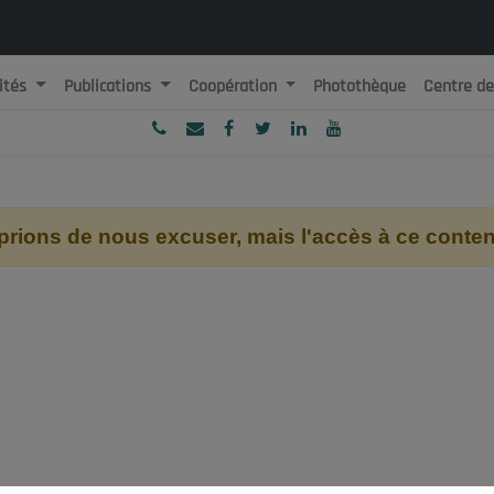
ités
Publications
Coopération
Photothèque
Centre d
ublique Algérienne Démocratique et Populaire
onseil National Economique, Social et Environnemental
ions de nous excuser, mais l'accès à ce contenu