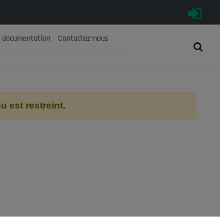
e documentation
Contactez-nous
رية الجزائرية الديمقراطية الشعبية
 الوطني الاقتصادي والاجتماعي والبيئي
 est restreint.