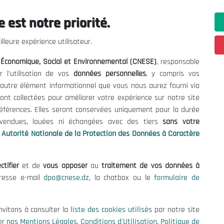
 est notre priorité.
ations utiles
Nous Contacter
lleure expérience utilisateur.
fres et Consultations
(+213) 021 98 01 00|01|0
l Économique, Social et Environnemental (CNESE)
, responsable
contact@cnese.dz
égales
r l'utilisation de vos
données personnelles
, y compris vos
Suggestions ou Initiatives ?
d'Utilisation
t autre élément informationnel que vous nous aurez fourni via
Newsletter
de Protection des Données
ont collectées pour améliorer votre expérience sur notre site
Inscrivez-vous, soyez le premier 
es Cookies
références. Elles seront conservées uniquement pour la durée
nos dernières nouvelles.
s vendues, louées ni échangées avec des tiers
sans votre
Autorité Nationale de la Protection des Données à Caractère
ctifier
et de
vous opposer
au
traitement de vos données à
Suivez-Nous!
dresse e-mail
dpo@cnese.dz
, la chatbox ou le
formulaire de
 2026 Conseil National Économique, Social et Environnemental (CNES
nvitons à consulter la
liste des cookies utilisés
par notre site
er
nos Mentions Légales
,
Conditions d'Utilisation
,
Politique de