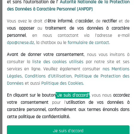
et sans l'autorisation de l'
Autorité Nationale de la Protection
Organisation
des Données à Caractère Personnel (ANPDP)
Publications
Vous avez le droit d'
être informé
, d'
accéder
, de
rectifier
et de
Informations utiles
vous opposer
au
traitement de vos données à caractère
Appels d'offres et Consultations
personnel
, en nous contactant via l'adresse e-mail
dpo@cnese.dz
, la chatbox ou le
formulaire de contact
.
Mentions Légales
Conditions d'Utilisation
Avant de donner votre consentement
, nous vous invitons à
Politique de Protection des Données
consulter la
liste des cookies utilisés
par notre site et ses
services en ligne. Veuillez également consulter
nos Mentions
Politique des Cookies
Légales
,
Conditions d'Utilisation
,
Politique de Protection des
Nous Contacter
Données
et aussi
Politique des Cookies
.
(+213) 021 98 01 00|01|02
En cliquant sur le bouton
"Je suis d'accord"
, vous nous
accordez
contact@cnese.dz
votre consentement
pour l'
utilisation de vos données à
Suggestions ou Initiatives ?
caractère personnel, conformément aux termes énoncés dans
Newsletter
cette politique de confidentialité.
Inscrivez-vous, soyez le premier à découvrir nos
dernières nouvelles.
Je suis d'accord