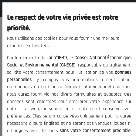
المجلس الوطني الاقتصادي الإجتماعي و
FR
البيئي
Le respect de votre vie privée est notre
priorité.
Nous utilisons des cookies pour vous fournir une meilleure
expérience utilisateur.
Nous vous prions de nous
Conformément à la
Loi n°18-07
, le
Conseil National Économique,
excuser, mais l'accès à ce
Social et Environnemental (CNESE)
, responsable du traitement,
sollicite votre consentement pour l'utilisation de vos
données
contenu est restreint.
personnelles
, y compris vos informations d'identification,
coordonnées ou tout autre élément informationnel que vous
nous aurez fourni via nos divers formulaires et supports. Ces
données sont collectées pour améliorer votre expérience sur
Le CNESE
notre site web, personnaliser le contenu et conserver vos
préférences. Elles seront conservées uniquement pour la durée
A Propos
nécessaire à leurs finalités et ne seront pas vendues, louées ni
Le président
échangées avec des tiers
sans votre consentement préalable,