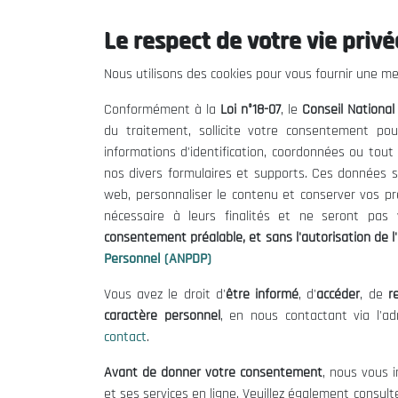
Le respect de votre vie privée
Le CNESE
Inform
Nous utilisons des cookies pour vous fournir une mei
A Propos
Appels d'of
Conformément à la
Loi n°18-07
, le
Conseil Nationa
Le président
Mentions L
du traitement, sollicite votre consentement pou
Organisation
Conditions 
informations d'identification, coordonnées ou tou
Publications
Politique 
nos divers formulaires et supports. Ces données s
Politique d
web, personnaliser le contenu et conserver vos p
nécessaire à leurs finalités et ne seront pa
consentement préalable, et sans l'autorisation de l'
Personnel (ANPDP)
Vous avez le droit d'
être informé
, d'
accéder
, de
re
caractère personnel
, en nous contactant via l'a
contact
.
©
Avant de donner votre consentement
, nous vous i
et ses services en ligne. Veuillez également consult