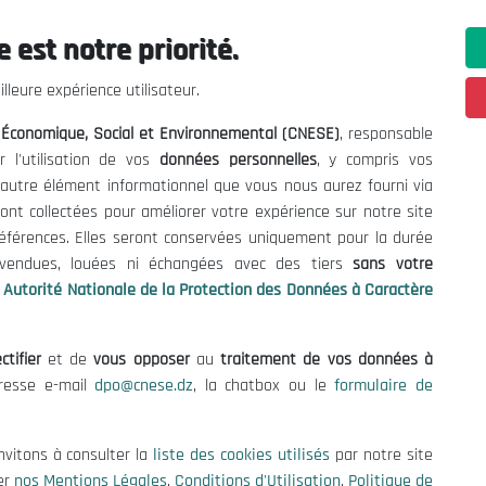
 est notre priorité.
ations utiles
Nous Contacter
lleure expérience utilisateur.
fres et Consultations
(+213) 021 98 01 00|01|0
l Économique, Social et Environnemental (CNESE)
, responsable
contact@cnese.dz
égales
r l'utilisation de vos
données personnelles
, y compris vos
Suggestions ou Initiatives ?
d'Utilisation
t autre élément informationnel que vous nous aurez fourni via
Newsletter
de Protection des Données
ont collectées pour améliorer votre expérience sur notre site
Inscrivez-vous, soyez le premier 
es Cookies
références. Elles seront conservées uniquement pour la durée
nos dernières nouvelles.
s vendues, louées ni échangées avec des tiers
sans votre
Autorité Nationale de la Protection des Données à Caractère
ctifier
et de
vous opposer
au
traitement de vos données à
Suivez-Nous!
dresse e-mail
dpo@cnese.dz
, la chatbox ou le
formulaire de
 2026 Conseil National Économique, Social et Environnemental (CNES
nvitons à consulter la
liste des cookies utilisés
par notre site
er
nos Mentions Légales
,
Conditions d'Utilisation
,
Politique de