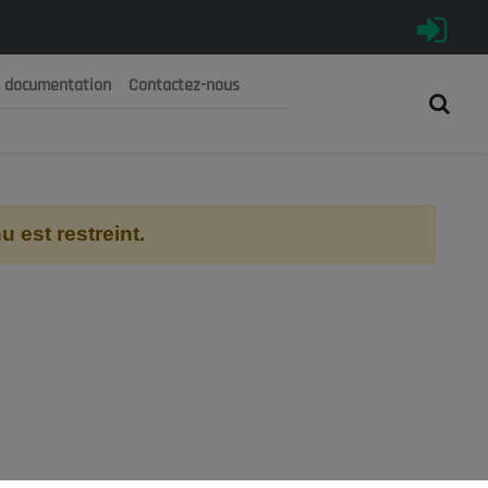
e documentation
Contactez-nous
رية الجزائرية الديمقراطية الشعبية
 الوطني الاقتصادي والاجتماعي والبيئي
 est restreint.