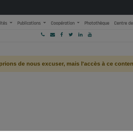
ités
Publications
Coopération
Photothèque
Centre d
ublique Algérienne Démocratique et Populaire
onseil National Economique, Social et Environnemental
ions de nous excuser, mais l'accès à ce contenu