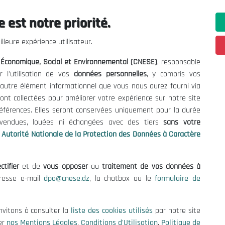
 est notre priorité.
ations utiles
Nous Contacter
lleure expérience utilisateur.
fres et Consultations
(+213) 021 98 01 00|01|0
l Économique, Social et Environnemental (CNESE)
, responsable
contact@cnese.dz
égales
r l'utilisation de vos
données personnelles
, y compris vos
Suggestions ou Initiatives ?
d'Utilisation
t autre élément informationnel que vous nous aurez fourni via
Newsletter
de Protection des Données
ont collectées pour améliorer votre expérience sur notre site
Inscrivez-vous, soyez le premier 
es Cookies
références. Elles seront conservées uniquement pour la durée
nos dernières nouvelles.
s vendues, louées ni échangées avec des tiers
sans votre
Autorité Nationale de la Protection des Données à Caractère
ctifier
et de
vous opposer
au
traitement de vos données à
Suivez-Nous!
dresse e-mail
dpo@cnese.dz
, la chatbox ou le
formulaire de
 2026 Conseil National Économique, Social et Environnemental (CNES
nvitons à consulter la
liste des cookies utilisés
par notre site
er
nos Mentions Légales
,
Conditions d'Utilisation
,
Politique de