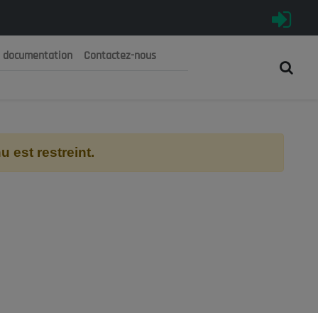
e documentation
Contactez-nous
رية الجزائرية الديمقراطية الشعبية
 الوطني الاقتصادي والاجتماعي والبيئي
 est restreint.