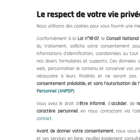
Le respect de votre vie privée
Le CNESE
Inform
Nous utilisons des cookies pour vous fournir une mei
A Propos
Appels d'of
Conformément à la
Loi n°18-07
, le
Conseil Nationa
Le président
Mentions L
du traitement, sollicite votre consentement pou
Organisation
Conditions 
informations d'identification, coordonnées ou tou
Publications
Politique 
nos divers formulaires et supports. Ces données s
Politique d
web, personnaliser le contenu et conserver vos p
nécessaire à leurs finalités et ne seront pa
consentement préalable, et sans l'autorisation de l'
Personnel (ANPDP)
Vous avez le droit d'
être informé
, d'
accéder
, de
re
caractère personnel
, en nous contactant via l'a
contact
.
©
Avant de donner votre consentement
, nous vous i
et ses services en ligne. Veuillez également consult