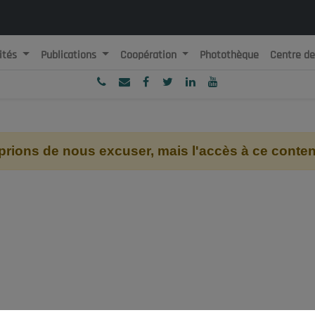
ités
Publications
Coopération
Photothèque
Centre d
ublique Algérienne Démocratique et Populaire
onseil National Economique, Social et Environnemental
ions de nous excuser, mais l'accès à ce contenu