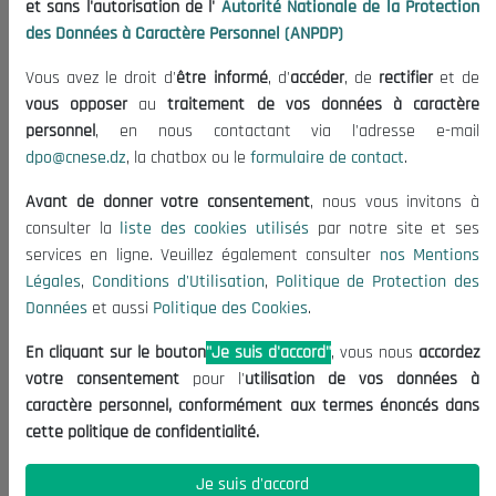
et sans l'autorisation de l'
Autorité Nationale de la Protection
Organisation
des Données à Caractère Personnel (ANPDP)
Publications
Vous avez le droit d'
être informé
, d'
accéder
, de
rectifier
et de
Informations utiles
vous opposer
au
traitement de vos données à caractère
Appels d'offres et Consultations
personnel
, en nous contactant via l'adresse e-mail
dpo@cnese.dz
, la chatbox ou le
formulaire de contact
.
Mentions Légales
Conditions d'Utilisation
Avant de donner votre consentement
, nous vous invitons à
Politique de Protection des Données
consulter la
liste des cookies utilisés
par notre site et ses
services en ligne. Veuillez également consulter
nos Mentions
Politique des Cookies
Légales
,
Conditions d'Utilisation
,
Politique de Protection des
Nous Contacter
Données
et aussi
Politique des Cookies
.
(+213) 021 98 01 00|01|02
En cliquant sur le bouton
"Je suis d'accord"
, vous nous
accordez
contact@cnese.dz
votre consentement
pour l'
utilisation de vos données à
Suggestions ou Initiatives ?
caractère personnel, conformément aux termes énoncés dans
Newsletter
cette politique de confidentialité.
Inscrivez-vous, soyez le premier à découvrir nos
dernières nouvelles.
Je suis d'accord