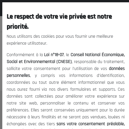
المجلس الوطني الاقتصادي الإجتماعي و
FR
البيئي
Le respect de votre vie privée est notre
priorité.
Nous utilisons des cookies pour vous fournir une meilleure
expérience utilisateur.
Nous vous prions de nous
Conformément à la
Loi n°18-07
, le
Conseil National Économique,
excuser, mais l'accès à ce
Social et Environnemental (CNESE)
, responsable du traitement,
sollicite votre consentement pour l'utilisation de vos
données
contenu est restreint.
personnelles
, y compris vos informations d'identification,
coordonnées ou tout autre élément informationnel que vous
nous aurez fourni via nos divers formulaires et supports. Ces
données sont collectées pour améliorer votre expérience sur
Le CNESE
notre site web, personnaliser le contenu et conserver vos
préférences. Elles seront conservées uniquement pour la durée
A Propos
nécessaire à leurs finalités et ne seront pas vendues, louées ni
Le président
échangées avec des tiers
sans votre consentement préalable,