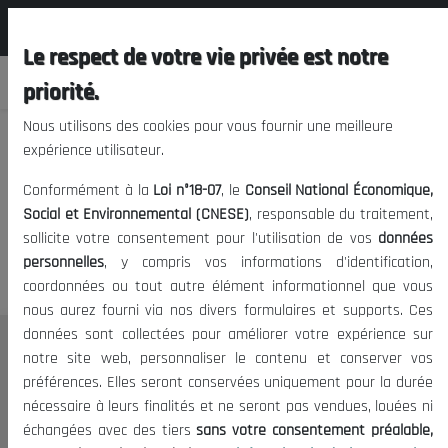
المجلس الوطني الاقتصادي الإجتماعي و
FR
البيئي
Le respect de votre vie privée est notre
priorité.
Nous utilisons des cookies pour vous fournir une meilleure
expérience utilisateur.
Nous vous prions de nous
Conformément à la
Loi n°18-07
, le
Conseil National Économique,
excuser, mais l'accès à ce
Social et Environnemental (CNESE)
, responsable du traitement,
sollicite votre consentement pour l'utilisation de vos
données
contenu est restreint.
personnelles
, y compris vos informations d'identification,
coordonnées ou tout autre élément informationnel que vous
nous aurez fourni via nos divers formulaires et supports. Ces
données sont collectées pour améliorer votre expérience sur
Le CNESE
notre site web, personnaliser le contenu et conserver vos
préférences. Elles seront conservées uniquement pour la durée
A Propos
nécessaire à leurs finalités et ne seront pas vendues, louées ni
Le président
échangées avec des tiers
sans votre consentement préalable,