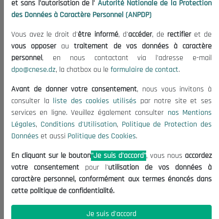
et sans l'autorisation de l'
Autorité Nationale de la Protection
Organisation
des Données à Caractère Personnel (ANPDP)
Publications
Vous avez le droit d'
être informé
, d'
accéder
, de
rectifier
et de
Informations utiles
vous opposer
au
traitement de vos données à caractère
Appels d'offres et Consultations
personnel
, en nous contactant via l'adresse e-mail
dpo@cnese.dz
, la chatbox ou le
formulaire de contact
.
Mentions Légales
Conditions d'Utilisation
Avant de donner votre consentement
, nous vous invitons à
Politique de Protection des Données
consulter la
liste des cookies utilisés
par notre site et ses
services en ligne. Veuillez également consulter
nos Mentions
Politique des Cookies
Légales
,
Conditions d'Utilisation
,
Politique de Protection des
Nous Contacter
Données
et aussi
Politique des Cookies
.
(+213) 021 98 01 00|01|02
En cliquant sur le bouton
"Je suis d'accord"
, vous nous
accordez
contact@cnese.dz
votre consentement
pour l'
utilisation de vos données à
Suggestions ou Initiatives ?
caractère personnel, conformément aux termes énoncés dans
Newsletter
cette politique de confidentialité.
Inscrivez-vous, soyez le premier à découvrir nos
dernières nouvelles.
Je suis d'accord