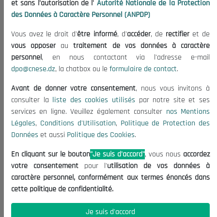
et sans l'autorisation de l'
Autorité Nationale de la Protection
Organisation
des Données à Caractère Personnel (ANPDP)
Publications
Vous avez le droit d'
être informé
, d'
accéder
, de
rectifier
et de
Informations utiles
vous opposer
au
traitement de vos données à caractère
Appels d'offres et Consultations
personnel
, en nous contactant via l'adresse e-mail
dpo@cnese.dz
, la chatbox ou le
formulaire de contact
.
Mentions Légales
Conditions d'Utilisation
Avant de donner votre consentement
, nous vous invitons à
Politique de Protection des Données
consulter la
liste des cookies utilisés
par notre site et ses
services en ligne. Veuillez également consulter
nos Mentions
Politique des Cookies
Légales
,
Conditions d'Utilisation
,
Politique de Protection des
Nous Contacter
Données
et aussi
Politique des Cookies
.
(+213) 021 98 01 00|01|02
En cliquant sur le bouton
"Je suis d'accord"
, vous nous
accordez
contact@cnese.dz
votre consentement
pour l'
utilisation de vos données à
Suggestions ou Initiatives ?
caractère personnel, conformément aux termes énoncés dans
Newsletter
cette politique de confidentialité.
Inscrivez-vous, soyez le premier à découvrir nos
dernières nouvelles.
Je suis d'accord