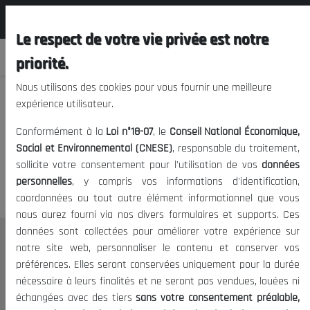
المجلس الوطني الاقتصادي الإجتماعي و
FR
البيئي
Le respect de votre vie privée est notre
priorité.
Nous utilisons des cookies pour vous fournir une meilleure
expérience utilisateur.
Nous vous prions de nous
Conformément à la
Loi n°18-07
, le
Conseil National Économique,
excuser, mais l'accès à ce
Social et Environnemental (CNESE)
, responsable du traitement,
sollicite votre consentement pour l'utilisation de vos
données
contenu est restreint.
personnelles
, y compris vos informations d'identification,
coordonnées ou tout autre élément informationnel que vous
nous aurez fourni via nos divers formulaires et supports. Ces
données sont collectées pour améliorer votre expérience sur
Le CNESE
notre site web, personnaliser le contenu et conserver vos
préférences. Elles seront conservées uniquement pour la durée
A Propos
nécessaire à leurs finalités et ne seront pas vendues, louées ni
Le président
échangées avec des tiers
sans votre consentement préalable,