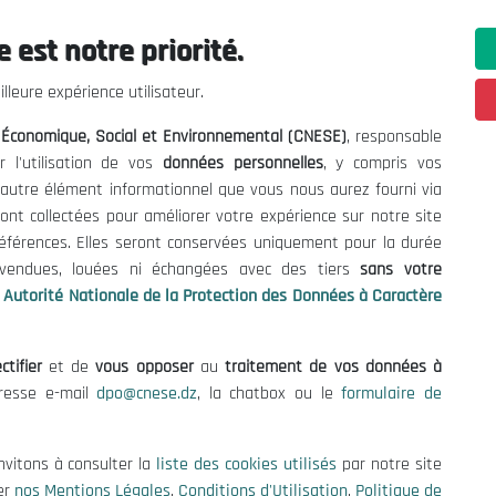
 est notre priorité.
ations utiles
Nous Contacter
lleure expérience utilisateur.
fres et Consultations
(+213) 021 98 01 00|01|0
l Économique, Social et Environnemental (CNESE)
, responsable
contact@cnese.dz
égales
r l'utilisation de vos
données personnelles
, y compris vos
Suggestions ou Initiatives ?
d'Utilisation
t autre élément informationnel que vous nous aurez fourni via
Newsletter
de Protection des Données
ont collectées pour améliorer votre expérience sur notre site
Inscrivez-vous, soyez le premier 
es Cookies
références. Elles seront conservées uniquement pour la durée
nos dernières nouvelles.
s vendues, louées ni échangées avec des tiers
sans votre
Autorité Nationale de la Protection des Données à Caractère
ctifier
et de
vous opposer
au
traitement de vos données à
Suivez-Nous!
dresse e-mail
dpo@cnese.dz
, la chatbox ou le
formulaire de
 2026 Conseil National Économique, Social et Environnemental (CNES
nvitons à consulter la
liste des cookies utilisés
par notre site
er
nos Mentions Légales
,
Conditions d'Utilisation
,
Politique de