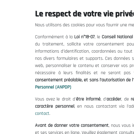
Le respect de votre vie privée
Le CNESE
Inform
Nous utilisons des cookies pour vous fournir une mei
A Propos
Appels d'of
Conformément à la
Loi n°18-07
, le
Conseil Nationa
Le président
Mentions L
du traitement, sollicite votre consentement pou
Organisation
Conditions 
informations d'identification, coordonnées ou tou
Publications
Politique 
nos divers formulaires et supports. Ces données s
Politique d
web, personnaliser le contenu et conserver vos p
nécessaire à leurs finalités et ne seront pa
consentement préalable, et sans l'autorisation de l'
Personnel (ANPDP)
Vous avez le droit d'
être informé
, d'
accéder
, de
re
caractère personnel
, en nous contactant via l'a
contact
.
©
Avant de donner votre consentement
, nous vous i
et ses services en ligne. Veuillez également consult