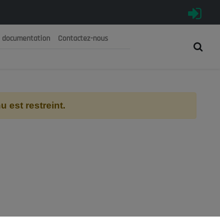
e documentation
Contactez-nous
رية الجزائرية الديمقراطية الشعبية
 الوطني الاقتصادي والاجتماعي والبيئي
 est restreint.