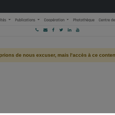
ités
Publications
Coopération
Photothèque
Centre d
ublique Algérienne Démocratique et Populaire
onseil National Economique, Social et Environnemental
ions de nous excuser, mais l'accès à ce contenu