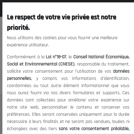
المجلس الوطني الاقتصادي الإجتماعي و
FR
البيئي
Le respect de votre vie privée est notre
priorité.
Nous utilisons des cookies pour vous fournir une meilleure
expérience utilisateur.
Nous vous prions de nous
Conformément à la
Loi n°18-07
, le
Conseil National Économique,
excuser, mais l'accès à ce
Social et Environnemental (CNESE)
, responsable du traitement,
sollicite votre consentement pour l'utilisation de vos
données
contenu est restreint.
personnelles
, y compris vos informations d'identification,
coordonnées ou tout autre élément informationnel que vous
nous aurez fourni via nos divers formulaires et supports. Ces
données sont collectées pour améliorer votre expérience sur
Le CNESE
notre site web, personnaliser le contenu et conserver vos
préférences. Elles seront conservées uniquement pour la durée
A Propos
nécessaire à leurs finalités et ne seront pas vendues, louées ni
Le président
échangées avec des tiers
sans votre consentement préalable,