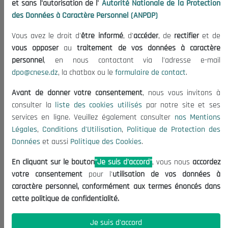
et sans l'autorisation de l'
Autorité Nationale de la Protection
Organisation
des Données à Caractère Personnel (ANPDP)
Publications
Vous avez le droit d'
être informé
, d'
accéder
, de
rectifier
et de
Informations utiles
vous opposer
au
traitement de vos données à caractère
Appels d'offres et Consultations
personnel
, en nous contactant via l'adresse e-mail
dpo@cnese.dz
, la chatbox ou le
formulaire de contact
.
Mentions Légales
Conditions d'Utilisation
Avant de donner votre consentement
, nous vous invitons à
Politique de Protection des Données
consulter la
liste des cookies utilisés
par notre site et ses
services en ligne. Veuillez également consulter
nos Mentions
Politique des Cookies
Légales
,
Conditions d'Utilisation
,
Politique de Protection des
Nous Contacter
Données
et aussi
Politique des Cookies
.
(+213) 021 98 01 00|01|02
En cliquant sur le bouton
"Je suis d'accord"
, vous nous
accordez
contact@cnese.dz
votre consentement
pour l'
utilisation de vos données à
Suggestions ou Initiatives ?
caractère personnel, conformément aux termes énoncés dans
Newsletter
cette politique de confidentialité.
Inscrivez-vous, soyez le premier à découvrir nos
dernières nouvelles.
Je suis d'accord