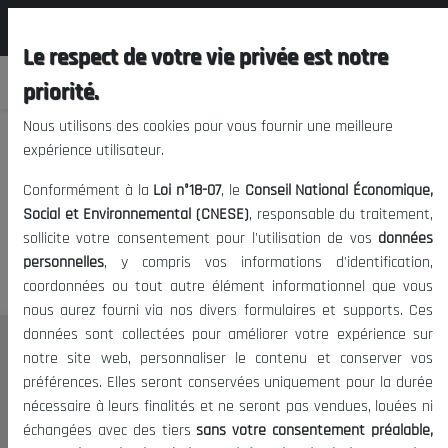
المجلس الوطني الاقتصادي الإجتماعي و
FR
البيئي
Le respect de votre vie privée est notre
priorité.
Nous utilisons des cookies pour vous fournir une meilleure
expérience utilisateur.
Nous vous prions de nous
Conformément à la
Loi n°18-07
, le
Conseil National Économique,
excuser, mais l'accès à ce
Social et Environnemental (CNESE)
, responsable du traitement,
sollicite votre consentement pour l'utilisation de vos
données
contenu est restreint.
personnelles
, y compris vos informations d'identification,
coordonnées ou tout autre élément informationnel que vous
nous aurez fourni via nos divers formulaires et supports. Ces
données sont collectées pour améliorer votre expérience sur
Le CNESE
notre site web, personnaliser le contenu et conserver vos
préférences. Elles seront conservées uniquement pour la durée
A Propos
nécessaire à leurs finalités et ne seront pas vendues, louées ni
Le président
échangées avec des tiers
sans votre consentement préalable,