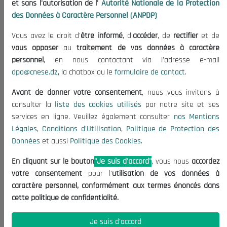
et sans l'autorisation de l'
Autorité Nationale de la Protection
Organisation
des Données à Caractère Personnel (ANPDP)
Publications
Vous avez le droit d'
être informé
, d'
accéder
, de
rectifier
et de
Informations utiles
vous opposer
au
traitement de vos données à caractère
Appels d'offres et Consultations
personnel
, en nous contactant via l'adresse e-mail
dpo@cnese.dz
, la chatbox ou le
formulaire de contact
.
Mentions Légales
Conditions d'Utilisation
Avant de donner votre consentement
, nous vous invitons à
Politique de Protection des Données
consulter la
liste des cookies utilisés
par notre site et ses
services en ligne. Veuillez également consulter
nos Mentions
Politique des Cookies
Légales
,
Conditions d'Utilisation
,
Politique de Protection des
Nous Contacter
Données
et aussi
Politique des Cookies
.
(+213) 021 98 01 00|01|02
En cliquant sur le bouton
"Je suis d'accord"
, vous nous
accordez
contact@cnese.dz
votre consentement
pour l'
utilisation de vos données à
Suggestions ou Initiatives ?
caractère personnel, conformément aux termes énoncés dans
Newsletter
cette politique de confidentialité.
Inscrivez-vous, soyez le premier à découvrir nos
dernières nouvelles.
Je suis d'accord