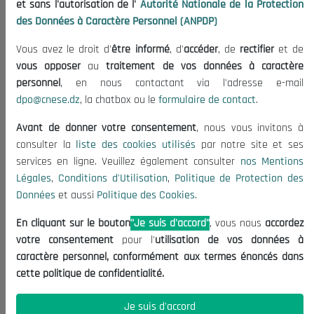
et sans l'autorisation de l'
Autorité Nationale de la Protection
Organisation
des Données à Caractère Personnel (ANPDP)
Publications
Vous avez le droit d'
être informé
, d'
accéder
, de
rectifier
et de
Informations utiles
vous opposer
au
traitement de vos données à caractère
Appels d'offres et Consultations
personnel
, en nous contactant via l'adresse e-mail
dpo@cnese.dz
, la chatbox ou le
formulaire de contact
.
Mentions Légales
Conditions d'Utilisation
Avant de donner votre consentement
, nous vous invitons à
Politique de Protection des Données
consulter la
liste des cookies utilisés
par notre site et ses
services en ligne. Veuillez également consulter
nos Mentions
Politique des Cookies
Légales
,
Conditions d'Utilisation
,
Politique de Protection des
Nous Contacter
Données
et aussi
Politique des Cookies
.
(+213) 021 98 01 00|01|02
En cliquant sur le bouton
"Je suis d'accord"
, vous nous
accordez
contact@cnese.dz
votre consentement
pour l'
utilisation de vos données à
Suggestions ou Initiatives ?
caractère personnel, conformément aux termes énoncés dans
Newsletter
cette politique de confidentialité.
Inscrivez-vous, soyez le premier à découvrir nos
dernières nouvelles.
Je suis d'accord