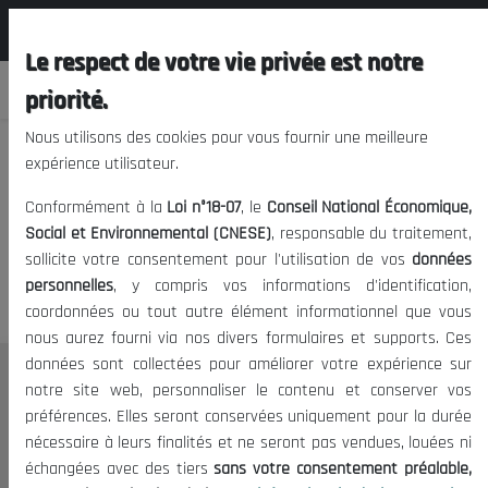
المجلس الوطني الاقتصادي الإجتماعي و
FR
البيئي
Le respect de votre vie privée est notre
priorité.
Nous utilisons des cookies pour vous fournir une meilleure
expérience utilisateur.
Nous vous prions de nous
Conformément à la
Loi n°18-07
, le
Conseil National Économique,
excuser, mais l'accès à ce
Social et Environnemental (CNESE)
, responsable du traitement,
sollicite votre consentement pour l'utilisation de vos
données
contenu est restreint.
personnelles
, y compris vos informations d'identification,
coordonnées ou tout autre élément informationnel que vous
nous aurez fourni via nos divers formulaires et supports. Ces
données sont collectées pour améliorer votre expérience sur
Le CNESE
notre site web, personnaliser le contenu et conserver vos
préférences. Elles seront conservées uniquement pour la durée
A Propos
nécessaire à leurs finalités et ne seront pas vendues, louées ni
Le président
échangées avec des tiers
sans votre consentement préalable,