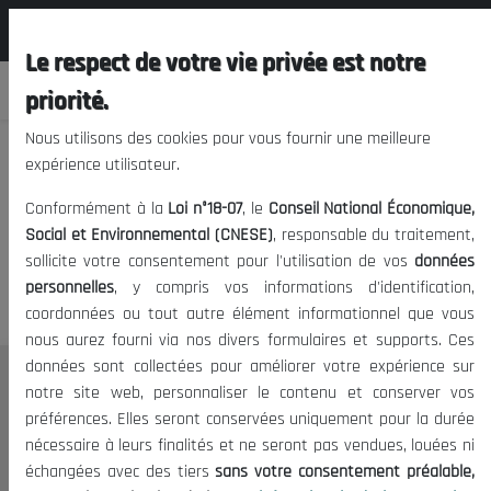
المجلس الوطني الاقتصادي الإجتماعي و
FR
البيئي
Le respect de votre vie privée est notre
priorité.
Nous utilisons des cookies pour vous fournir une meilleure
expérience utilisateur.
Nous vous prions de nous
Conformément à la
Loi n°18-07
, le
Conseil National Économique,
excuser, mais l'accès à ce
Social et Environnemental (CNESE)
, responsable du traitement,
sollicite votre consentement pour l'utilisation de vos
données
contenu est restreint.
personnelles
, y compris vos informations d'identification,
coordonnées ou tout autre élément informationnel que vous
nous aurez fourni via nos divers formulaires et supports. Ces
données sont collectées pour améliorer votre expérience sur
Le CNESE
notre site web, personnaliser le contenu et conserver vos
préférences. Elles seront conservées uniquement pour la durée
A Propos
nécessaire à leurs finalités et ne seront pas vendues, louées ni
Le président
échangées avec des tiers
sans votre consentement préalable,