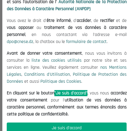
et sans l'autorisation de l'
Autorité Nationale de la Protection
Organisation
des Données à Caractère Personnel (ANPDP)
Publications
Vous avez le droit d'
être informé
, d'
accéder
, de
rectifier
et de
Informations utiles
vous opposer
au
traitement de vos données à caractère
Appels d'offres et Consultations
personnel
, en nous contactant via l'adresse e-mail
dpo@cnese.dz
, la chatbox ou le
formulaire de contact
.
Mentions Légales
Conditions d'Utilisation
Avant de donner votre consentement
, nous vous invitons à
Politique de Protection des Données
consulter la
liste des cookies utilisés
par notre site et ses
services en ligne. Veuillez également consulter
nos Mentions
Politique des Cookies
Légales
,
Conditions d'Utilisation
,
Politique de Protection des
Nous Contacter
Données
et aussi
Politique des Cookies
.
(+213) 021 98 01 00|01|02
En cliquant sur le bouton
"Je suis d'accord"
, vous nous
accordez
contact@cnese.dz
votre consentement
pour l'
utilisation de vos données à
Suggestions ou Initiatives ?
caractère personnel, conformément aux termes énoncés dans
Newsletter
cette politique de confidentialité.
Inscrivez-vous, soyez le premier à découvrir nos
dernières nouvelles.
Je suis d'accord