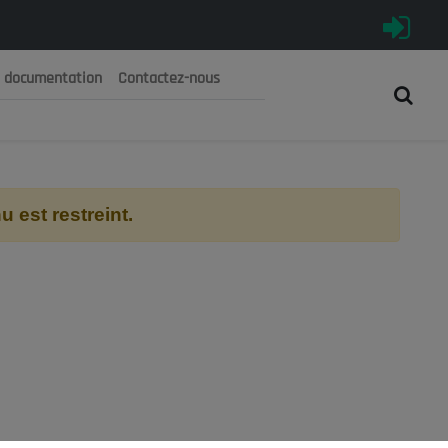
e documentation
Contactez-nous
رية الجزائرية الديمقراطية الشعبية
 الوطني الاقتصادي والاجتماعي والبيئي
 est restreint.