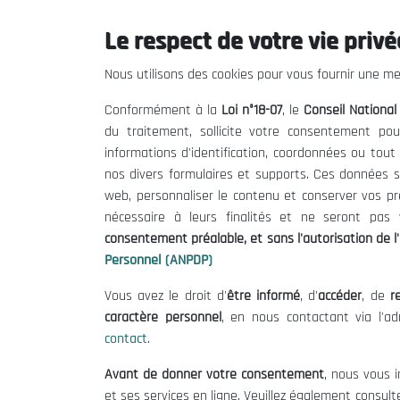
Le respect de votre vie privée
Le CNESE
Inform
Nous utilisons des cookies pour vous fournir une mei
A Propos
Appels d'of
Conformément à la
Loi n°18-07
, le
Conseil Nationa
Le président
Mentions L
du traitement, sollicite votre consentement pou
Organisation
Conditions 
informations d'identification, coordonnées ou tou
Publications
Politique 
nos divers formulaires et supports. Ces données s
Politique d
web, personnaliser le contenu et conserver vos p
nécessaire à leurs finalités et ne seront pa
consentement préalable, et sans l'autorisation de l'
Personnel (ANPDP)
Vous avez le droit d'
être informé
, d'
accéder
, de
re
caractère personnel
, en nous contactant via l'a
contact
.
©
Avant de donner votre consentement
, nous vous i
et ses services en ligne. Veuillez également consult