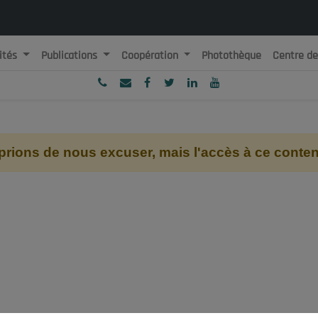
ités
Publications
Coopération
Photothèque
Centre d
ublique Algérienne Démocratique et Populaire
onseil National Economique, Social et Environnemental
ions de nous excuser, mais l'accès à ce contenu