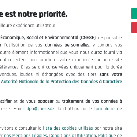
 est notre priorité.
ations utiles
Nous Contacter
lleure expérience utilisateur.
fres et Consultations
(+213) 021 98 01 00|01|0
l Économique, Social et Environnemental (CNESE)
, responsable
contact@cnese.dz
égales
r l'utilisation de vos
données personnelles
, y compris vos
Suggestions ou Initiatives ?
d'Utilisation
t autre élément informationnel que vous nous aurez fourni via
Newsletter
de Protection des Données
ont collectées pour améliorer votre expérience sur notre site
Inscrivez-vous, soyez le premier 
es Cookies
références. Elles seront conservées uniquement pour la durée
nos dernières nouvelles.
s vendues, louées ni échangées avec des tiers
sans votre
Autorité Nationale de la Protection des Données à Caractère
ctifier
et de
vous opposer
au
traitement de vos données à
Suivez-Nous!
dresse e-mail
dpo@cnese.dz
, la chatbox ou le
formulaire de
 2026 Conseil National Économique, Social et Environnemental (CNES
nvitons à consulter la
liste des cookies utilisés
par notre site
er
nos Mentions Légales
,
Conditions d'Utilisation
,
Politique de