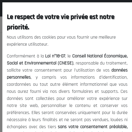
المجلس الوطني الاقتصادي الإجتماعي و
FR
البيئي
Le respect de votre vie privée est notre
priorité.
Nous utilisons des cookies pour vous fournir une meilleure
expérience utilisateur.
Politique et Stratégie d'Intégration
Conformément à la
Loi n°18-07
, le
Conseil National Économique,
Régionale (PSIR) 2014-2023
Social et Environnemental (CNESE)
, responsable du traitement,
sollicite votre consentement pour l'utilisation de vos
données
personnelles
, y compris vos informations d'identification,
24/12/2013
|
Date de publication:
Tags:
coordonnées ou tout autre élément informationnel que vous
1700
Liste des accords africains de coopération
|
Visites:
nous aurez fourni via nos divers formulaires et supports. Ces
données sont collectées pour améliorer votre expérience sur
notre site web, personnaliser le contenu et conserver vos
préférences. Elles seront conservées uniquement pour la durée
nécessaire à leurs finalités et ne seront pas vendues, louées ni
échangées avec des tiers
sans votre consentement préalable,
Politique et Stratégie d'Intégration Régionale (PSIR) 2014-2023