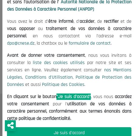
et sans l'autorisation de l'
Autorité Nationale de la Protection
24/12/2013
des Données à Caractère Personnel (ANPDP)
Vous avez le droit d'
être informé
, d'
accéder
, de
rectifier
et de
vous opposer
au
traitement de vos données à caractère
personnel
, en nous contactant via l'adresse e-mail
dpo@cnese.dz
, la chatbox ou le
formulaire de contact
.
Avant de donner votre consentement
, nous vous invitons à
Tags:
Liste des accords africains de coopération
consulter la
liste des cookies utilisés
par notre site et ses
services en ligne. Veuillez également consulter
nos Mentions
Légales
,
Conditions d'Utilisation
,
Politique de Protection des
Données
et aussi
Politique des Cookies
.
En cliquant sur le bouton
"Je suis d'accord"
, vous nous
accordez
votre consentement
pour l'
utilisation de vos données à
Le CNESE
caractère personnel, conformément aux termes énoncés dans
cette politique de confidentialité.
A Propos
Le président
Je suis d'accord