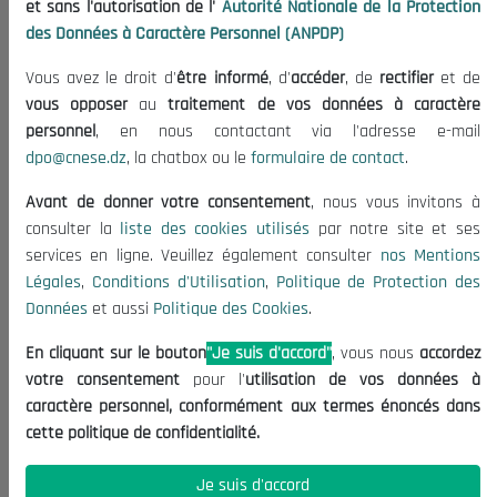
et sans l'autorisation de l'
Autorité Nationale de la Protection
Organisation
des Données à Caractère Personnel (ANPDP)
Publications
Vous avez le droit d'
être informé
, d'
accéder
, de
rectifier
et de
Informations utiles
vous opposer
au
traitement de vos données à caractère
Appels d'offres et Consultations
personnel
, en nous contactant via l'adresse e-mail
dpo@cnese.dz
, la chatbox ou le
formulaire de contact
.
Mentions Légales
Conditions d'Utilisation
Avant de donner votre consentement
, nous vous invitons à
Politique de Protection des Données
consulter la
liste des cookies utilisés
par notre site et ses
services en ligne. Veuillez également consulter
nos Mentions
Politique des Cookies
Légales
,
Conditions d'Utilisation
,
Politique de Protection des
Nous Contacter
Données
et aussi
Politique des Cookies
.
(+213) 021 98 01 00|01|02
En cliquant sur le bouton
"Je suis d'accord"
, vous nous
accordez
contact@cnese.dz
votre consentement
pour l'
utilisation de vos données à
Suggestions ou Initiatives ?
caractère personnel, conformément aux termes énoncés dans
Newsletter
cette politique de confidentialité.
Inscrivez-vous, soyez le premier à découvrir nos
dernières nouvelles.
Je suis d'accord