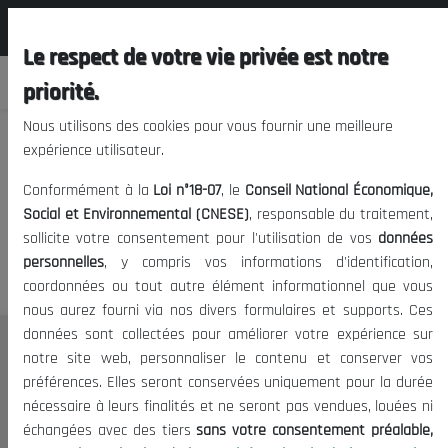
المجلس الوطني الاقتصادي الإجتماعي و
FR
البيئي
Le respect de votre vie privée est notre
priorité.
Nous utilisons des cookies pour vous fournir une meilleure
expérience utilisateur.
Nous vous prions de nous
Conformément à la
Loi n°18-07
, le
Conseil National Économique,
excuser, mais l'accès à ce
Social et Environnemental (CNESE)
, responsable du traitement,
sollicite votre consentement pour l'utilisation de vos
données
contenu est restreint.
personnelles
, y compris vos informations d'identification,
coordonnées ou tout autre élément informationnel que vous
nous aurez fourni via nos divers formulaires et supports. Ces
données sont collectées pour améliorer votre expérience sur
Le CNESE
notre site web, personnaliser le contenu et conserver vos
préférences. Elles seront conservées uniquement pour la durée
A Propos
nécessaire à leurs finalités et ne seront pas vendues, louées ni
Le président
échangées avec des tiers
sans votre consentement préalable,