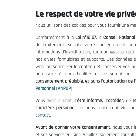
Le respect de votre vie privée
Le CNESE
Inform
Nous utilisons des cookies pour vous fournir une mei
A Propos
Appels d'of
Conformément à la
Loi n°18-07
, le
Conseil Nationa
Le président
Mentions L
du traitement, sollicite votre consentement pou
Organisation
Conditions 
informations d'identification, coordonnées ou tou
Publications
Politique 
nos divers formulaires et supports. Ces données s
Politique d
web, personnaliser le contenu et conserver vos p
nécessaire à leurs finalités et ne seront pa
consentement préalable, et sans l'autorisation de l'
Personnel (ANPDP)
Vous avez le droit d'
être informé
, d'
accéder
, de
re
caractère personnel
, en nous contactant via l'a
contact
.
©
Avant de donner votre consentement
, nous vous i
et ses services en ligne. Veuillez également consult