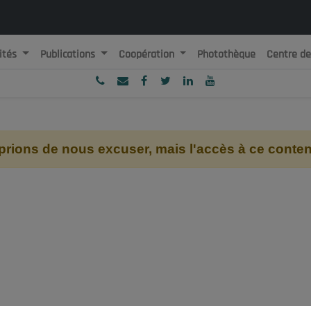
ités
Publications
Coopération
Photothèque
Centre d
ublique Algérienne Démocratique et Populaire
onseil National Economique, Social et Environnemental
ions de nous excuser, mais l'accès à ce contenu