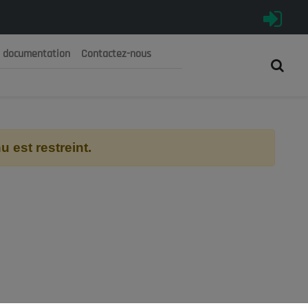
e documentation
Contactez-nous
رية الجزائرية الديمقراطية الشعبية
 الوطني الاقتصادي والاجتماعي والبيئي
 est restreint.