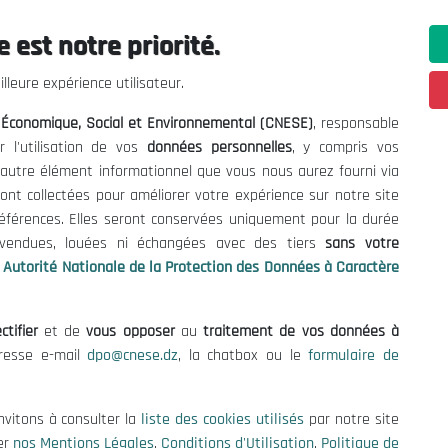
 est notre priorité.
ations utiles
Nous Contacter
lleure expérience utilisateur.
fres et Consultations
(+213) 021 98 01 00|01|0
l Économique, Social et Environnemental (CNESE)
, responsable
contact@cnese.dz
égales
r l'utilisation de vos
données personnelles
, y compris vos
Suggestions ou Initiatives ?
d'Utilisation
t autre élément informationnel que vous nous aurez fourni via
Newsletter
de Protection des Données
ont collectées pour améliorer votre expérience sur notre site
Inscrivez-vous, soyez le premier 
es Cookies
références. Elles seront conservées uniquement pour la durée
nos dernières nouvelles.
s vendues, louées ni échangées avec des tiers
sans votre
Autorité Nationale de la Protection des Données à Caractère
ctifier
et de
vous opposer
au
traitement de vos données à
Suivez-Nous!
dresse e-mail
dpo@cnese.dz
, la chatbox ou le
formulaire de
 2026 Conseil National Économique, Social et Environnemental (CNES
nvitons à consulter la
liste des cookies utilisés
par notre site
er
nos Mentions Légales
,
Conditions d'Utilisation
,
Politique de