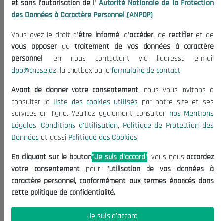
et sans l'autorisation de l'
Autorité Nationale de la Protection
Organisation
des Données à Caractère Personnel (ANPDP)
Publications
Vous avez le droit d'
être informé
, d'
accéder
, de
rectifier
et de
Informations utiles
vous opposer
au
traitement de vos données à caractère
Appels d'offres et Consultations
personnel
, en nous contactant via l'adresse e-mail
dpo@cnese.dz
, la chatbox ou le
formulaire de contact
.
Mentions Légales
Conditions d'Utilisation
Avant de donner votre consentement
, nous vous invitons à
Politique de Protection des Données
consulter la
liste des cookies utilisés
par notre site et ses
services en ligne. Veuillez également consulter
nos Mentions
Politique des Cookies
Légales
,
Conditions d'Utilisation
,
Politique de Protection des
Nous Contacter
Données
et aussi
Politique des Cookies
.
(+213) 021 98 01 00|01|02
En cliquant sur le bouton
"Je suis d'accord"
, vous nous
accordez
contact@cnese.dz
votre consentement
pour l'
utilisation de vos données à
Suggestions ou Initiatives ?
caractère personnel, conformément aux termes énoncés dans
Newsletter
cette politique de confidentialité.
Inscrivez-vous, soyez le premier à découvrir nos
dernières nouvelles.
Je suis d'accord