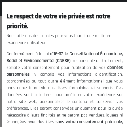
المجلس الوطني الاقتصادي الإجتماعي و
FR
البيئي
Le respect de votre vie privée est notre
priorité.
Nous utilisons des cookies pour vous fournir une meilleure
expérience utilisateur.
Nous vous prions de nous
Conformément à la
Loi n°18-07
, le
Conseil National Économique,
excuser, mais l'accès à ce
Social et Environnemental (CNESE)
, responsable du traitement,
sollicite votre consentement pour l'utilisation de vos
données
contenu est restreint.
personnelles
, y compris vos informations d'identification,
coordonnées ou tout autre élément informationnel que vous
nous aurez fourni via nos divers formulaires et supports. Ces
données sont collectées pour améliorer votre expérience sur
Le CNESE
notre site web, personnaliser le contenu et conserver vos
préférences. Elles seront conservées uniquement pour la durée
A Propos
nécessaire à leurs finalités et ne seront pas vendues, louées ni
Le président
échangées avec des tiers
sans votre consentement préalable,