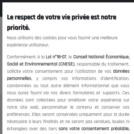
المجلس الوطني الاقتصادي الإجتماعي و
FR
البيئي
Le respect de votre vie privée est notre
priorité.
Nous utilisons des cookies pour vous fournir une meilleure
expérience utilisateur.
Nous vous prions de nous
Conformément à la
Loi n°18-07
, le
Conseil National Économique,
excuser, mais l'accès à ce
Social et Environnemental (CNESE)
, responsable du traitement,
sollicite votre consentement pour l'utilisation de vos
données
contenu est restreint.
personnelles
, y compris vos informations d'identification,
coordonnées ou tout autre élément informationnel que vous
nous aurez fourni via nos divers formulaires et supports. Ces
données sont collectées pour améliorer votre expérience sur
Le CNESE
notre site web, personnaliser le contenu et conserver vos
préférences. Elles seront conservées uniquement pour la durée
A Propos
nécessaire à leurs finalités et ne seront pas vendues, louées ni
Le président
échangées avec des tiers
sans votre consentement préalable,