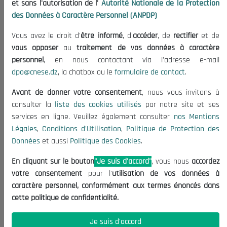
et sans l'autorisation de l'
Autorité Nationale de la Protection
Organisation
des Données à Caractère Personnel (ANPDP)
Publications
Vous avez le droit d'
être informé
, d'
accéder
, de
rectifier
et de
Informations utiles
vous opposer
au
traitement de vos données à caractère
Appels d'offres et Consultations
personnel
, en nous contactant via l'adresse e-mail
dpo@cnese.dz
, la chatbox ou le
formulaire de contact
.
Mentions Légales
Conditions d'Utilisation
Avant de donner votre consentement
, nous vous invitons à
Politique de Protection des Données
consulter la
liste des cookies utilisés
par notre site et ses
services en ligne. Veuillez également consulter
nos Mentions
Politique des Cookies
Légales
,
Conditions d'Utilisation
,
Politique de Protection des
Nous Contacter
Données
et aussi
Politique des Cookies
.
(+213) 021 98 01 00|01|02
En cliquant sur le bouton
"Je suis d'accord"
, vous nous
accordez
contact@cnese.dz
votre consentement
pour l'
utilisation de vos données à
Suggestions ou Initiatives ?
caractère personnel, conformément aux termes énoncés dans
Newsletter
cette politique de confidentialité.
Inscrivez-vous, soyez le premier à découvrir nos
dernières nouvelles.
Je suis d'accord