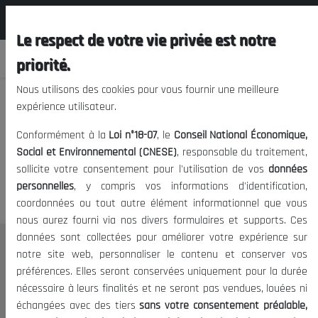
المجلس الوطني الاقتصادي الإجتماعي و
FR
البيئي
Le respect de votre vie privée est notre
priorité.
Nous utilisons des cookies pour vous fournir une meilleure
expérience utilisateur.
Nous vous prions de nous
Conformément à la
Loi n°18-07
, le
Conseil National Économique,
excuser, mais l'accès à ce
Social et Environnemental (CNESE)
, responsable du traitement,
sollicite votre consentement pour l'utilisation de vos
données
contenu est restreint.
personnelles
, y compris vos informations d'identification,
coordonnées ou tout autre élément informationnel que vous
nous aurez fourni via nos divers formulaires et supports. Ces
données sont collectées pour améliorer votre expérience sur
Le CNESE
notre site web, personnaliser le contenu et conserver vos
préférences. Elles seront conservées uniquement pour la durée
A Propos
nécessaire à leurs finalités et ne seront pas vendues, louées ni
Le président
échangées avec des tiers
sans votre consentement préalable,