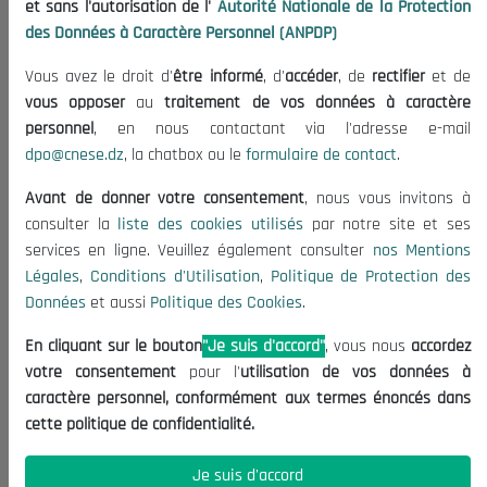
et sans l'autorisation de l'
Autorité Nationale de la Protection
Organisation
des Données à Caractère Personnel (ANPDP)
Publications
Vous avez le droit d'
être informé
, d'
accéder
, de
rectifier
et de
Informations utiles
vous opposer
au
traitement de vos données à caractère
Appels d'offres et Consultations
personnel
, en nous contactant via l'adresse e-mail
dpo@cnese.dz
, la chatbox ou le
formulaire de contact
.
Mentions Légales
Conditions d'Utilisation
Avant de donner votre consentement
, nous vous invitons à
Politique de Protection des Données
consulter la
liste des cookies utilisés
par notre site et ses
services en ligne. Veuillez également consulter
nos Mentions
Politique des Cookies
Légales
,
Conditions d'Utilisation
,
Politique de Protection des
Nous Contacter
Données
et aussi
Politique des Cookies
.
(+213) 021 98 01 00|01|02
En cliquant sur le bouton
"Je suis d'accord"
, vous nous
accordez
contact@cnese.dz
votre consentement
pour l'
utilisation de vos données à
Suggestions ou Initiatives ?
caractère personnel, conformément aux termes énoncés dans
Newsletter
cette politique de confidentialité.
Inscrivez-vous, soyez le premier à découvrir nos
dernières nouvelles.
Je suis d'accord