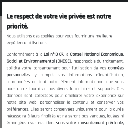
المجلس الوطني الاقتصادي الإجتماعي و
FR
البيئي
Le respect de votre vie privée est notre
priorité.
Nous utilisons des cookies pour vous fournir une meilleure
expérience utilisateur.
Nous vous prions de nous
Conformément à la
Loi n°18-07
, le
Conseil National Économique,
excuser, mais l'accès à ce
Social et Environnemental (CNESE)
, responsable du traitement,
sollicite votre consentement pour l'utilisation de vos
données
contenu est restreint.
personnelles
, y compris vos informations d'identification,
coordonnées ou tout autre élément informationnel que vous
nous aurez fourni via nos divers formulaires et supports. Ces
données sont collectées pour améliorer votre expérience sur
Le CNESE
notre site web, personnaliser le contenu et conserver vos
préférences. Elles seront conservées uniquement pour la durée
A Propos
nécessaire à leurs finalités et ne seront pas vendues, louées ni
Le président
échangées avec des tiers
sans votre consentement préalable,