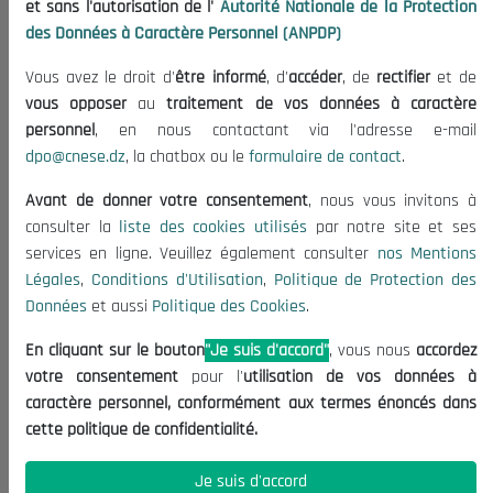
et sans l'autorisation de l'
Autorité Nationale de la Protection
Organisation
des Données à Caractère Personnel (ANPDP)
Publications
Vous avez le droit d'
être informé
, d'
accéder
, de
rectifier
et de
Informations utiles
vous opposer
au
traitement de vos données à caractère
Appels d'offres et Consultations
personnel
, en nous contactant via l'adresse e-mail
dpo@cnese.dz
, la chatbox ou le
formulaire de contact
.
Mentions Légales
Conditions d'Utilisation
Avant de donner votre consentement
, nous vous invitons à
Politique de Protection des Données
consulter la
liste des cookies utilisés
par notre site et ses
services en ligne. Veuillez également consulter
nos Mentions
Politique des Cookies
Légales
,
Conditions d'Utilisation
,
Politique de Protection des
Nous Contacter
Données
et aussi
Politique des Cookies
.
(+213) 021 98 01 00|01|02
En cliquant sur le bouton
"Je suis d'accord"
, vous nous
accordez
contact@cnese.dz
votre consentement
pour l'
utilisation de vos données à
Suggestions ou Initiatives ?
caractère personnel, conformément aux termes énoncés dans
Newsletter
cette politique de confidentialité.
Inscrivez-vous, soyez le premier à découvrir nos
dernières nouvelles.
Je suis d'accord