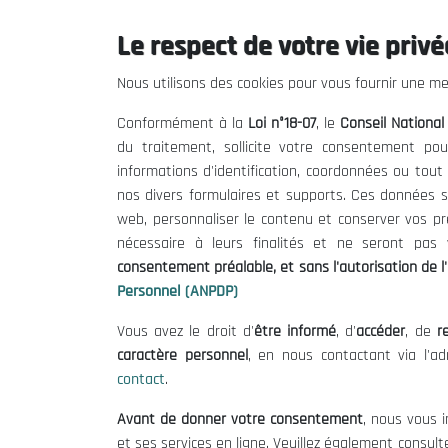
Le respect de votre vie privée
Le CNESE
Inform
Nous utilisons des cookies pour vous fournir une mei
A Propos
Appels d'of
Conformément à la
Loi n°18-07
, le
Conseil Nationa
Le président
Mentions L
du traitement, sollicite votre consentement pou
Organisation
Conditions 
informations d'identification, coordonnées ou tou
Publications
Politique 
nos divers formulaires et supports. Ces données s
Politique d
web, personnaliser le contenu et conserver vos p
nécessaire à leurs finalités et ne seront pa
consentement préalable, et sans l'autorisation de l'
Personnel (ANPDP)
Vous avez le droit d'
être informé
, d'
accéder
, de
re
caractère personnel
, en nous contactant via l'a
contact
.
©
Avant de donner votre consentement
, nous vous i
et ses services en ligne. Veuillez également consult