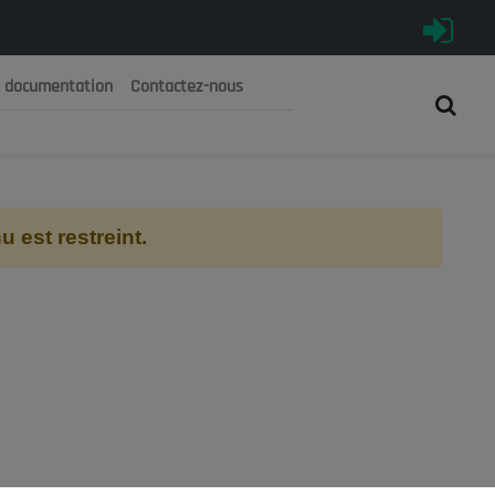
e documentation
Contactez-nous
رية الجزائرية الديمقراطية الشعبية
 الوطني الاقتصادي والاجتماعي والبيئي
 est restreint.