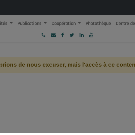
ités
Publications
Coopération
Photothèque
Centre d
ublique Algérienne Démocratique et Populaire
onseil National Economique, Social et Environnemental
ions de nous excuser, mais l'accès à ce contenu