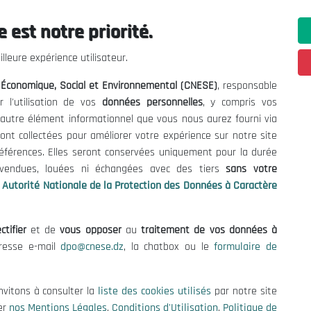
 est notre priorité.
ations utiles
Nous Contacter
lleure expérience utilisateur.
fres et Consultations
(+213) 021 98 01 00|01|0
l Économique, Social et Environnemental (CNESE)
, responsable
contact@cnese.dz
égales
r l'utilisation de vos
données personnelles
, y compris vos
Suggestions ou Initiatives ?
d'Utilisation
t autre élément informationnel que vous nous aurez fourni via
Newsletter
de Protection des Données
ont collectées pour améliorer votre expérience sur notre site
Inscrivez-vous, soyez le premier 
es Cookies
références. Elles seront conservées uniquement pour la durée
nos dernières nouvelles.
s vendues, louées ni échangées avec des tiers
sans votre
Autorité Nationale de la Protection des Données à Caractère
ctifier
et de
vous opposer
au
traitement de vos données à
Suivez-Nous!
dresse e-mail
dpo@cnese.dz
, la chatbox ou le
formulaire de
 2026 Conseil National Économique, Social et Environnemental (CNES
nvitons à consulter la
liste des cookies utilisés
par notre site
er
nos Mentions Légales
,
Conditions d'Utilisation
,
Politique de