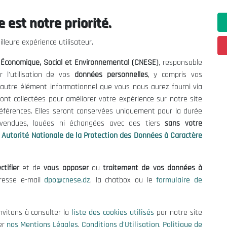
 est notre priorité.
ations utiles
Nous Contacter
lleure expérience utilisateur.
fres et Consultations
(+213) 021 98 01 00|01|0
l Économique, Social et Environnemental (CNESE)
, responsable
contact@cnese.dz
égales
r l'utilisation de vos
données personnelles
, y compris vos
Suggestions ou Initiatives ?
d'Utilisation
t autre élément informationnel que vous nous aurez fourni via
Newsletter
de Protection des Données
ont collectées pour améliorer votre expérience sur notre site
Inscrivez-vous, soyez le premier 
es Cookies
références. Elles seront conservées uniquement pour la durée
nos dernières nouvelles.
s vendues, louées ni échangées avec des tiers
sans votre
Autorité Nationale de la Protection des Données à Caractère
ctifier
et de
vous opposer
au
traitement de vos données à
Suivez-Nous!
dresse e-mail
dpo@cnese.dz
, la chatbox ou le
formulaire de
 2026 Conseil National Économique, Social et Environnemental (CNES
nvitons à consulter la
liste des cookies utilisés
par notre site
er
nos Mentions Légales
,
Conditions d'Utilisation
,
Politique de