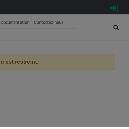
e documentation
Contactez-nous
رية الجزائرية الديمقراطية الشعبية
 الوطني الاقتصادي والاجتماعي والبيئي
 est restreint.