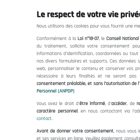
Le respect de votre vie privée
Le CNESE
Inform
Nous utilisons des cookies pour vous fournir une mei
A Propos
Appels d'of
Conformément à la
Loi n°18-07
, le
Conseil Nationa
Le président
Mentions L
du traitement, sollicite votre consentement pou
Organisation
Conditions 
informations d'identification, coordonnées ou tou
Publications
Politique 
nos divers formulaires et supports. Ces données s
Politique d
web, personnaliser le contenu et conserver vos p
nécessaire à leurs finalités et ne seront pa
consentement préalable, et sans l'autorisation de l'
Personnel (ANPDP)
Vous avez le droit d'
être informé
, d'
accéder
, de
re
caractère personnel
, en nous contactant via l'a
contact
.
©
Avant de donner votre consentement
, nous vous i
et ses services en ligne. Veuillez également consult