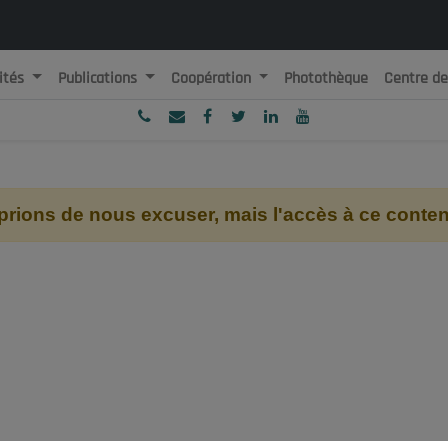
ités
Publications
Coopération
Photothèque
Centre d
ublique Algérienne Démocratique et Populaire
onseil National Economique, Social et Environnemental
ions de nous excuser, mais l'accès à ce contenu