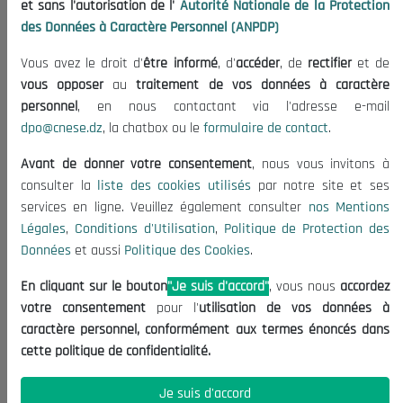
et sans l'autorisation de l'
Autorité Nationale de la Protection
Organisation
des Données à Caractère Personnel (ANPDP)
Publications
Vous avez le droit d'
être informé
, d'
accéder
, de
rectifier
et de
Informations utiles
vous opposer
au
traitement de vos données à caractère
Appels d'offres et Consultations
personnel
, en nous contactant via l'adresse e-mail
dpo@cnese.dz
, la chatbox ou le
formulaire de contact
.
Mentions Légales
Conditions d'Utilisation
Avant de donner votre consentement
, nous vous invitons à
Politique de Protection des Données
consulter la
liste des cookies utilisés
par notre site et ses
services en ligne. Veuillez également consulter
nos Mentions
Politique des Cookies
Légales
,
Conditions d'Utilisation
,
Politique de Protection des
Nous Contacter
Données
et aussi
Politique des Cookies
.
(+213) 021 98 01 00|01|02
En cliquant sur le bouton
"Je suis d'accord"
, vous nous
accordez
contact@cnese.dz
votre consentement
pour l'
utilisation de vos données à
Suggestions ou Initiatives ?
caractère personnel, conformément aux termes énoncés dans
Newsletter
cette politique de confidentialité.
Inscrivez-vous, soyez le premier à découvrir nos
dernières nouvelles.
Je suis d'accord