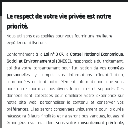
المجلس الوطني الاقتصادي الإجتماعي و
FR
البيئي
Le respect de votre vie privée est notre
priorité.
Nous utilisons des cookies pour vous fournir une meilleure
expérience utilisateur.
Nous vous prions de nous
Conformément à la
Loi n°18-07
, le
Conseil National Économique,
excuser, mais l'accès à ce
Social et Environnemental (CNESE)
, responsable du traitement,
sollicite votre consentement pour l'utilisation de vos
données
contenu est restreint.
personnelles
, y compris vos informations d'identification,
coordonnées ou tout autre élément informationnel que vous
nous aurez fourni via nos divers formulaires et supports. Ces
données sont collectées pour améliorer votre expérience sur
Le CNESE
notre site web, personnaliser le contenu et conserver vos
préférences. Elles seront conservées uniquement pour la durée
A Propos
nécessaire à leurs finalités et ne seront pas vendues, louées ni
Le président
échangées avec des tiers
sans votre consentement préalable,