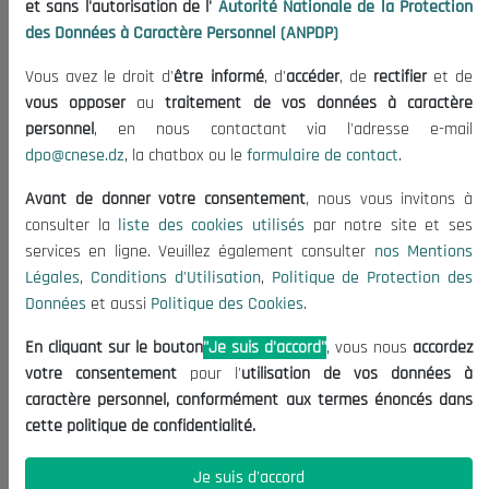
et sans l'autorisation de l'
Autorité Nationale de la Protection
Organisation
des Données à Caractère Personnel (ANPDP)
Publications
Vous avez le droit d'
être informé
, d'
accéder
, de
rectifier
et de
Informations utiles
vous opposer
au
traitement de vos données à caractère
Appels d'offres et Consultations
personnel
, en nous contactant via l'adresse e-mail
dpo@cnese.dz
, la chatbox ou le
formulaire de contact
.
Mentions Légales
Conditions d'Utilisation
Avant de donner votre consentement
, nous vous invitons à
Politique de Protection des Données
consulter la
liste des cookies utilisés
par notre site et ses
services en ligne. Veuillez également consulter
nos Mentions
Politique des Cookies
Légales
,
Conditions d'Utilisation
,
Politique de Protection des
Nous Contacter
Données
et aussi
Politique des Cookies
.
(+213) 021 98 01 00|01|02
En cliquant sur le bouton
"Je suis d'accord"
, vous nous
accordez
contact@cnese.dz
votre consentement
pour l'
utilisation de vos données à
Suggestions ou Initiatives ?
caractère personnel, conformément aux termes énoncés dans
Newsletter
cette politique de confidentialité.
Inscrivez-vous, soyez le premier à découvrir nos
dernières nouvelles.
Je suis d'accord