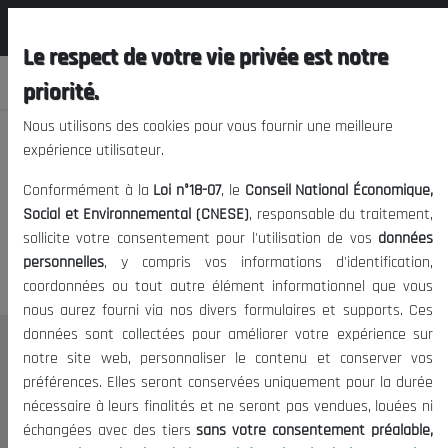
المجلس الوطني الاقتصادي الإجتماعي و
FR
البيئي
Le respect de votre vie privée est notre
priorité.
Nous utilisons des cookies pour vous fournir une meilleure
expérience utilisateur.
Nous vous prions de nous
Conformément à la
Loi n°18-07
, le
Conseil National Économique,
excuser, mais l'accès à ce
Social et Environnemental (CNESE)
, responsable du traitement,
sollicite votre consentement pour l'utilisation de vos
données
contenu est restreint.
personnelles
, y compris vos informations d'identification,
coordonnées ou tout autre élément informationnel que vous
nous aurez fourni via nos divers formulaires et supports. Ces
données sont collectées pour améliorer votre expérience sur
Le CNESE
notre site web, personnaliser le contenu et conserver vos
préférences. Elles seront conservées uniquement pour la durée
A Propos
nécessaire à leurs finalités et ne seront pas vendues, louées ni
Le président
échangées avec des tiers
sans votre consentement préalable,