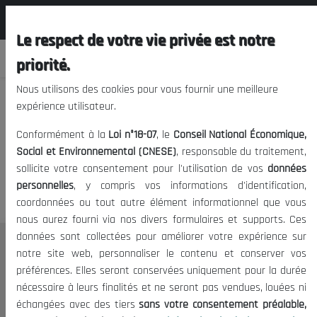
المجلس الوطني الاقتصادي الإجتماعي و
FR
البيئي
Le respect de votre vie privée est notre
priorité.
Nous utilisons des cookies pour vous fournir une meilleure
expérience utilisateur.
Nous vous prions de nous
Conformément à la
Loi n°18-07
, le
Conseil National Économique,
excuser, mais l'accès à ce
Social et Environnemental (CNESE)
, responsable du traitement,
sollicite votre consentement pour l'utilisation de vos
données
contenu est restreint.
personnelles
, y compris vos informations d'identification,
coordonnées ou tout autre élément informationnel que vous
nous aurez fourni via nos divers formulaires et supports. Ces
données sont collectées pour améliorer votre expérience sur
Le CNESE
notre site web, personnaliser le contenu et conserver vos
préférences. Elles seront conservées uniquement pour la durée
A Propos
nécessaire à leurs finalités et ne seront pas vendues, louées ni
Le président
échangées avec des tiers
sans votre consentement préalable,