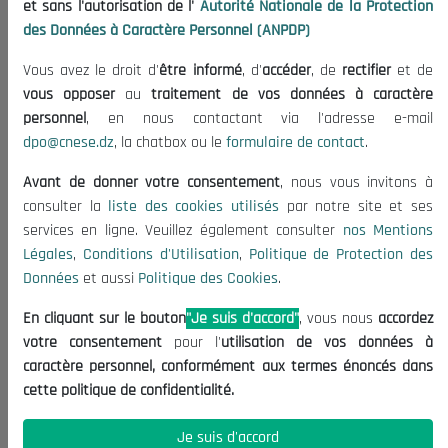
et sans l'autorisation de l'
Autorité Nationale de la Protection
Organisation
des Données à Caractère Personnel (ANPDP)
Publications
Vous avez le droit d'
être informé
, d'
accéder
, de
rectifier
et de
Informations utiles
vous opposer
au
traitement de vos données à caractère
Appels d'offres et Consultations
personnel
, en nous contactant via l'adresse e-mail
dpo@cnese.dz
, la chatbox ou le
formulaire de contact
.
Mentions Légales
Conditions d'Utilisation
Avant de donner votre consentement
, nous vous invitons à
Politique de Protection des Données
consulter la
liste des cookies utilisés
par notre site et ses
services en ligne. Veuillez également consulter
nos Mentions
Politique des Cookies
Légales
,
Conditions d'Utilisation
,
Politique de Protection des
Nous Contacter
Données
et aussi
Politique des Cookies
.
(+213) 021 98 01 00|01|02
En cliquant sur le bouton
"Je suis d'accord"
, vous nous
accordez
contact@cnese.dz
votre consentement
pour l'
utilisation de vos données à
Suggestions ou Initiatives ?
caractère personnel, conformément aux termes énoncés dans
Newsletter
cette politique de confidentialité.
Inscrivez-vous, soyez le premier à découvrir nos
dernières nouvelles.
Je suis d'accord