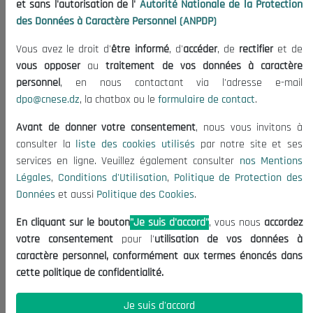
et sans l'autorisation de l'
Autorité Nationale de la Protection
Organisation
des Données à Caractère Personnel (ANPDP)
Publications
Vous avez le droit d'
être informé
, d'
accéder
, de
rectifier
et de
Informations utiles
vous opposer
au
traitement de vos données à caractère
Appels d'offres et Consultations
personnel
, en nous contactant via l'adresse e-mail
dpo@cnese.dz
, la chatbox ou le
formulaire de contact
.
Mentions Légales
Conditions d'Utilisation
Avant de donner votre consentement
, nous vous invitons à
Politique de Protection des Données
consulter la
liste des cookies utilisés
par notre site et ses
services en ligne. Veuillez également consulter
nos Mentions
Politique des Cookies
Légales
,
Conditions d'Utilisation
,
Politique de Protection des
Nous Contacter
Données
et aussi
Politique des Cookies
.
(+213) 021 98 01 00|01|02
En cliquant sur le bouton
"Je suis d'accord"
, vous nous
accordez
contact@cnese.dz
votre consentement
pour l'
utilisation de vos données à
Suggestions ou Initiatives ?
caractère personnel, conformément aux termes énoncés dans
Newsletter
cette politique de confidentialité.
Inscrivez-vous, soyez le premier à découvrir nos
dernières nouvelles.
Je suis d'accord