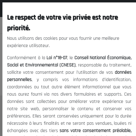
المجلس الوطني الاقتصادي الإجتماعي و
FR
البيئي
Le respect de votre vie privée est notre
priorité.
Nous utilisons des cookies pour vous fournir une meilleure
expérience utilisateur.
Nous vous prions de nous
Conformément à la
Loi n°18-07
, le
Conseil National Économique,
excuser, mais l'accès à ce
Social et Environnemental (CNESE)
, responsable du traitement,
sollicite votre consentement pour l'utilisation de vos
données
contenu est restreint.
personnelles
, y compris vos informations d'identification,
coordonnées ou tout autre élément informationnel que vous
nous aurez fourni via nos divers formulaires et supports. Ces
données sont collectées pour améliorer votre expérience sur
Le CNESE
notre site web, personnaliser le contenu et conserver vos
préférences. Elles seront conservées uniquement pour la durée
A Propos
nécessaire à leurs finalités et ne seront pas vendues, louées ni
Le président
échangées avec des tiers
sans votre consentement préalable,