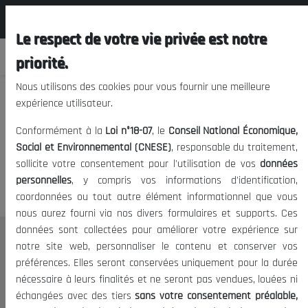
المجلس الوطني الاقتصادي الإجتماعي و
FR
البيئي
Le respect de votre vie privée est notre
priorité.
Nous utilisons des cookies pour vous fournir une meilleure
expérience utilisateur.
Nous vous prions de nous
Conformément à la
Loi n°18-07
, le
Conseil National Économique,
excuser, mais l'accès à ce
Social et Environnemental (CNESE)
, responsable du traitement,
sollicite votre consentement pour l'utilisation de vos
données
contenu est restreint.
personnelles
, y compris vos informations d'identification,
coordonnées ou tout autre élément informationnel que vous
nous aurez fourni via nos divers formulaires et supports. Ces
données sont collectées pour améliorer votre expérience sur
Le CNESE
notre site web, personnaliser le contenu et conserver vos
préférences. Elles seront conservées uniquement pour la durée
A Propos
nécessaire à leurs finalités et ne seront pas vendues, louées ni
Le président
échangées avec des tiers
sans votre consentement préalable,