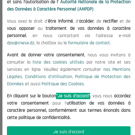
et sans l'autorisation de l'
Autorité Nationale de la Protection
Organisation
des Données à Caractère Personnel (ANPDP)
Publications
Vous avez le droit d'
être informé
, d'
accéder
, de
rectifier
et de
Informations utiles
vous opposer
au
traitement de vos données à caractère
Appels d'offres et Consultations
personnel
, en nous contactant via l'adresse e-mail
dpo@cnese.dz
, la chatbox ou le
formulaire de contact
.
Mentions Légales
Conditions d'Utilisation
Avant de donner votre consentement
, nous vous invitons à
Politique de Protection des Données
consulter la
liste des cookies utilisés
par notre site et ses
services en ligne. Veuillez également consulter
nos Mentions
Politique des Cookies
Légales
,
Conditions d'Utilisation
,
Politique de Protection des
Nous Contacter
Données
et aussi
Politique des Cookies
.
(+213) 021 98 01 00|01|02
En cliquant sur le bouton
"Je suis d'accord"
, vous nous
accordez
contact@cnese.dz
votre consentement
pour l'
utilisation de vos données à
Suggestions ou Initiatives ?
caractère personnel, conformément aux termes énoncés dans
Newsletter
cette politique de confidentialité.
Inscrivez-vous, soyez le premier à découvrir nos
dernières nouvelles.
Je suis d'accord