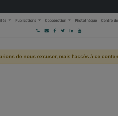
ités
Publications
Coopération
Photothèque
Centre d
ublique Algérienne Démocratique et Populaire
onseil National Economique, Social et Environnemental
ions de nous excuser, mais l'accès à ce contenu