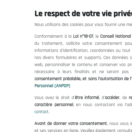
Le respect de votre vie privée
Le CNESE
Inform
Nous utilisons des cookies pour vous fournir une mei
A Propos
Appels d'of
Conformément à la
Loi n°18-07
, le
Conseil Nationa
Le président
Mentions L
du traitement, sollicite votre consentement pou
Organisation
Conditions 
informations d'identification, coordonnées ou tou
Publications
Politique 
nos divers formulaires et supports. Ces données s
Politique d
web, personnaliser le contenu et conserver vos p
nécessaire à leurs finalités et ne seront pa
consentement préalable, et sans l'autorisation de l'
Personnel (ANPDP)
Vous avez le droit d'
être informé
, d'
accéder
, de
re
caractère personnel
, en nous contactant via l'a
contact
.
©
Avant de donner votre consentement
, nous vous i
et ses services en ligne. Veuillez également consult