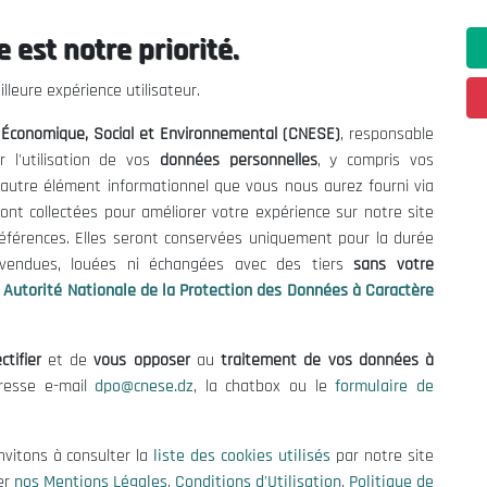
 est notre priorité.
ations utiles
Nous Contacter
lleure expérience utilisateur.
fres et Consultations
(+213) 021 98 01 00|01|0
l Économique, Social et Environnemental (CNESE)
, responsable
contact@cnese.dz
égales
r l'utilisation de vos
données personnelles
, y compris vos
Suggestions ou Initiatives ?
d'Utilisation
t autre élément informationnel que vous nous aurez fourni via
Newsletter
de Protection des Données
ont collectées pour améliorer votre expérience sur notre site
Inscrivez-vous, soyez le premier 
es Cookies
références. Elles seront conservées uniquement pour la durée
nos dernières nouvelles.
s vendues, louées ni échangées avec des tiers
sans votre
Autorité Nationale de la Protection des Données à Caractère
ctifier
et de
vous opposer
au
traitement de vos données à
Suivez-Nous!
dresse e-mail
dpo@cnese.dz
, la chatbox ou le
formulaire de
 2026 Conseil National Économique, Social et Environnemental (CNES
nvitons à consulter la
liste des cookies utilisés
par notre site
er
nos Mentions Légales
,
Conditions d'Utilisation
,
Politique de