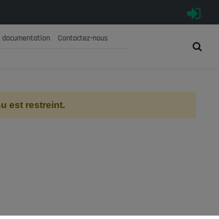
e documentation
Contactez-nous
رية الجزائرية الديمقراطية الشعبية
 الوطني الاقتصادي والاجتماعي والبيئي
 est restreint.