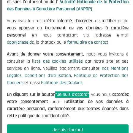
et sans l'autorisation de l'
Autorité Nationale de la Protection
Organisation
des Données à Caractère Personnel (ANPDP)
Publications
Vous avez le droit d'
être informé
, d'
accéder
, de
rectifier
et de
Informations utiles
vous opposer
au
traitement de vos données à caractère
Appels d'offres et Consultations
personnel
, en nous contactant via l'adresse e-mail
dpo@cnese.dz
, la chatbox ou le
formulaire de contact
.
Mentions Légales
Conditions d'Utilisation
Avant de donner votre consentement
, nous vous invitons à
Politique de Protection des Données
consulter la
liste des cookies utilisés
par notre site et ses
services en ligne. Veuillez également consulter
nos Mentions
Politique des Cookies
Légales
,
Conditions d'Utilisation
,
Politique de Protection des
Nous Contacter
Données
et aussi
Politique des Cookies
.
(+213) 021 98 01 00|01|02
En cliquant sur le bouton
"Je suis d'accord"
, vous nous
accordez
contact@cnese.dz
votre consentement
pour l'
utilisation de vos données à
Suggestions ou Initiatives ?
caractère personnel, conformément aux termes énoncés dans
Newsletter
cette politique de confidentialité.
Inscrivez-vous, soyez le premier à découvrir nos
dernières nouvelles.
Je suis d'accord