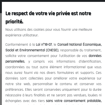
المجلس الوطني الاقتصادي الإجتماعي و
FR
البيئي
Le respect de votre vie privée est notre
priorité.
Nous utilisons des cookies pour vous fournir une meilleure
expérience utilisateur.
Nous vous prions de nous
Conformément à la
Loi n°18-07
, le
Conseil National Économique,
excuser, mais l'accès à ce
Social et Environnemental (CNESE)
, responsable du traitement,
sollicite votre consentement pour l'utilisation de vos
données
contenu est restreint.
personnelles
, y compris vos informations d'identification,
coordonnées ou tout autre élément informationnel que vous
nous aurez fourni via nos divers formulaires et supports. Ces
données sont collectées pour améliorer votre expérience sur
Le CNESE
notre site web, personnaliser le contenu et conserver vos
préférences. Elles seront conservées uniquement pour la durée
A Propos
nécessaire à leurs finalités et ne seront pas vendues, louées ni
Le président
échangées avec des tiers
sans votre consentement préalable,