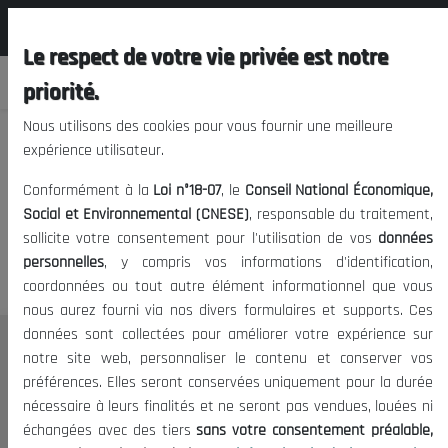
المجلس الوطني الاقتصادي الإجتماعي و
FR
البيئي
Le respect de votre vie privée est notre
priorité.
Nous utilisons des cookies pour vous fournir une meilleure
expérience utilisateur.
Nous vous prions de nous
Conformément à la
Loi n°18-07
, le
Conseil National Économique,
excuser, mais l'accès à ce
Social et Environnemental (CNESE)
, responsable du traitement,
sollicite votre consentement pour l'utilisation de vos
données
contenu est restreint.
personnelles
, y compris vos informations d'identification,
coordonnées ou tout autre élément informationnel que vous
nous aurez fourni via nos divers formulaires et supports. Ces
données sont collectées pour améliorer votre expérience sur
Le CNESE
notre site web, personnaliser le contenu et conserver vos
préférences. Elles seront conservées uniquement pour la durée
A Propos
nécessaire à leurs finalités et ne seront pas vendues, louées ni
Le président
échangées avec des tiers
sans votre consentement préalable,