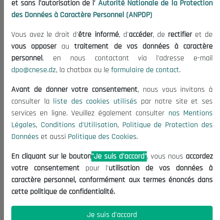
et sans l'autorisation de l'
Autorité Nationale de la Protection
Organisation
des Données à Caractère Personnel (ANPDP)
Publications
Vous avez le droit d'
être informé
, d'
accéder
, de
rectifier
et de
Informations utiles
vous opposer
au
traitement de vos données à caractère
Appels d'offres et Consultations
personnel
, en nous contactant via l'adresse e-mail
dpo@cnese.dz
, la chatbox ou le
formulaire de contact
.
Mentions Légales
Conditions d'Utilisation
Avant de donner votre consentement
, nous vous invitons à
Politique de Protection des Données
consulter la
liste des cookies utilisés
par notre site et ses
services en ligne. Veuillez également consulter
nos Mentions
Politique des Cookies
Légales
,
Conditions d'Utilisation
,
Politique de Protection des
Nous Contacter
Données
et aussi
Politique des Cookies
.
(+213) 021 98 01 00|01|02
En cliquant sur le bouton
"Je suis d'accord"
, vous nous
accordez
contact@cnese.dz
votre consentement
pour l'
utilisation de vos données à
Suggestions ou Initiatives ?
caractère personnel, conformément aux termes énoncés dans
Newsletter
cette politique de confidentialité.
Inscrivez-vous, soyez le premier à découvrir nos
dernières nouvelles.
Je suis d'accord