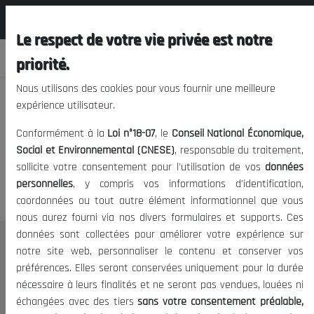
المجلس الوطني الاقتصادي الإجتماعي و
FR
البيئي
Le respect de votre vie privée est notre
priorité.
Nous utilisons des cookies pour vous fournir une meilleure
expérience utilisateur.
Nous vous prions de nous
Conformément à la
Loi n°18-07
, le
Conseil National Économique,
excuser, mais l'accès à ce
Social et Environnemental (CNESE)
, responsable du traitement,
sollicite votre consentement pour l'utilisation de vos
données
contenu est restreint.
personnelles
, y compris vos informations d'identification,
coordonnées ou tout autre élément informationnel que vous
nous aurez fourni via nos divers formulaires et supports. Ces
données sont collectées pour améliorer votre expérience sur
Le CNESE
notre site web, personnaliser le contenu et conserver vos
préférences. Elles seront conservées uniquement pour la durée
A Propos
nécessaire à leurs finalités et ne seront pas vendues, louées ni
Le président
échangées avec des tiers
sans votre consentement préalable,