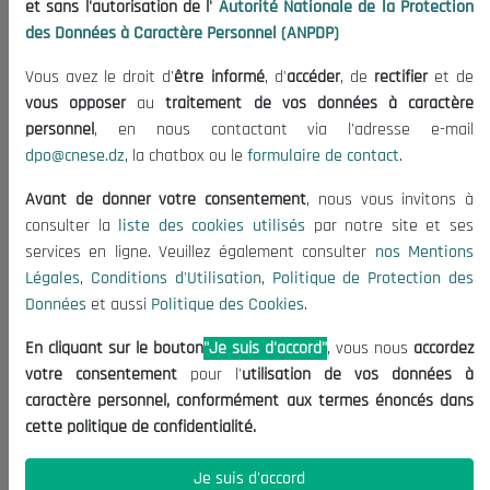
et sans l'autorisation de l'
Autorité Nationale de la Protection
Organisation
des Données à Caractère Personnel (ANPDP)
Publications
Vous avez le droit d'
être informé
, d'
accéder
, de
rectifier
et de
Informations utiles
vous opposer
au
traitement de vos données à caractère
Appels d'offres et Consultations
personnel
, en nous contactant via l'adresse e-mail
dpo@cnese.dz
, la chatbox ou le
formulaire de contact
.
Mentions Légales
Conditions d'Utilisation
Avant de donner votre consentement
, nous vous invitons à
Politique de Protection des Données
consulter la
liste des cookies utilisés
par notre site et ses
services en ligne. Veuillez également consulter
nos Mentions
Politique des Cookies
Légales
,
Conditions d'Utilisation
,
Politique de Protection des
Nous Contacter
Données
et aussi
Politique des Cookies
.
(+213) 021 98 01 00|01|02
En cliquant sur le bouton
"Je suis d'accord"
, vous nous
accordez
contact@cnese.dz
votre consentement
pour l'
utilisation de vos données à
Suggestions ou Initiatives ?
caractère personnel, conformément aux termes énoncés dans
Newsletter
cette politique de confidentialité.
Inscrivez-vous, soyez le premier à découvrir nos
dernières nouvelles.
Je suis d'accord