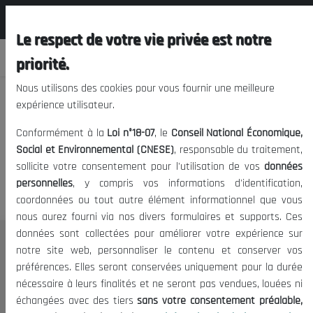
المجلس الوطني الاقتصادي الإجتماعي و
FR
البيئي
Le respect de votre vie privée est notre
priorité.
Nous utilisons des cookies pour vous fournir une meilleure
expérience utilisateur.
Nous vous prions de nous
Conformément à la
Loi n°18-07
, le
Conseil National Économique,
excuser, mais l'accès à ce
Social et Environnemental (CNESE)
, responsable du traitement,
sollicite votre consentement pour l'utilisation de vos
données
contenu est restreint.
personnelles
, y compris vos informations d'identification,
coordonnées ou tout autre élément informationnel que vous
nous aurez fourni via nos divers formulaires et supports. Ces
données sont collectées pour améliorer votre expérience sur
Le CNESE
notre site web, personnaliser le contenu et conserver vos
préférences. Elles seront conservées uniquement pour la durée
A Propos
nécessaire à leurs finalités et ne seront pas vendues, louées ni
Le président
échangées avec des tiers
sans votre consentement préalable,