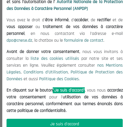
et sans l'autorisation de l'
Autorité Nationale de la Protection
Organisation
des Données à Caractère Personnel (ANPDP)
Publications
Vous avez le droit d'
être informé
, d'
accéder
, de
rectifier
et de
Informations utiles
vous opposer
au
traitement de vos données à caractère
Appels d'offres et Consultations
personnel
, en nous contactant via l'adresse e-mail
dpo@cnese.dz
, la chatbox ou le
formulaire de contact
.
Mentions Légales
Conditions d'Utilisation
Avant de donner votre consentement
, nous vous invitons à
Politique de Protection des Données
consulter la
liste des cookies utilisés
par notre site et ses
services en ligne. Veuillez également consulter
nos Mentions
Politique des Cookies
Légales
,
Conditions d'Utilisation
,
Politique de Protection des
Nous Contacter
Données
et aussi
Politique des Cookies
.
(+213) 021 98 01 00|01|02
En cliquant sur le bouton
"Je suis d'accord"
, vous nous
accordez
contact@cnese.dz
votre consentement
pour l'
utilisation de vos données à
Suggestions ou Initiatives ?
caractère personnel, conformément aux termes énoncés dans
Newsletter
cette politique de confidentialité.
Inscrivez-vous, soyez le premier à découvrir nos
dernières nouvelles.
Je suis d'accord