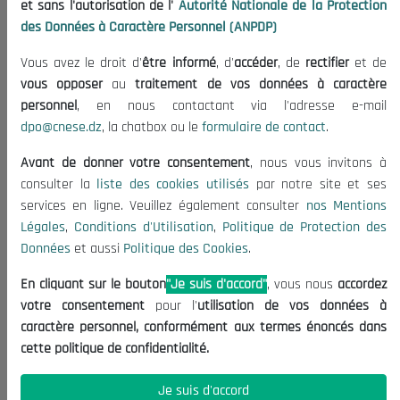
et sans l'autorisation de l'
Autorité Nationale de la Protection
Organisation
des Données à Caractère Personnel (ANPDP)
Publications
Vous avez le droit d'
être informé
, d'
accéder
, de
rectifier
et de
Informations utiles
vous opposer
au
traitement de vos données à caractère
Appels d'offres et Consultations
personnel
, en nous contactant via l'adresse e-mail
dpo@cnese.dz
, la chatbox ou le
formulaire de contact
.
Mentions Légales
Conditions d'Utilisation
Avant de donner votre consentement
, nous vous invitons à
Politique de Protection des Données
consulter la
liste des cookies utilisés
par notre site et ses
services en ligne. Veuillez également consulter
nos Mentions
Politique des Cookies
Légales
,
Conditions d'Utilisation
,
Politique de Protection des
Nous Contacter
Données
et aussi
Politique des Cookies
.
(+213) 021 98 01 00|01|02
En cliquant sur le bouton
"Je suis d'accord"
, vous nous
accordez
contact@cnese.dz
votre consentement
pour l'
utilisation de vos données à
Suggestions ou Initiatives ?
caractère personnel, conformément aux termes énoncés dans
Newsletter
cette politique de confidentialité.
Inscrivez-vous, soyez le premier à découvrir nos
dernières nouvelles.
Je suis d'accord