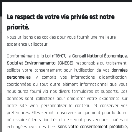
المجلس الوطني الاقتصادي الإجتماعي و
FR
البيئي
Le respect de votre vie privée est notre
priorité.
Nous utilisons des cookies pour vous fournir une meilleure
expérience utilisateur.
Nous vous prions de nous
Conformément à la
Loi n°18-07
, le
Conseil National Économique,
excuser, mais l'accès à ce
Social et Environnemental (CNESE)
, responsable du traitement,
sollicite votre consentement pour l'utilisation de vos
données
contenu est restreint.
personnelles
, y compris vos informations d'identification,
coordonnées ou tout autre élément informationnel que vous
nous aurez fourni via nos divers formulaires et supports. Ces
données sont collectées pour améliorer votre expérience sur
Le CNESE
notre site web, personnaliser le contenu et conserver vos
préférences. Elles seront conservées uniquement pour la durée
A Propos
nécessaire à leurs finalités et ne seront pas vendues, louées ni
Le président
échangées avec des tiers
sans votre consentement préalable,