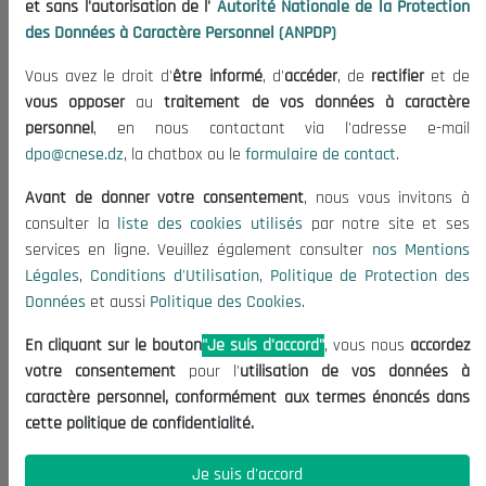
et sans l'autorisation de l'
Autorité Nationale de la Protection
Organisation
des Données à Caractère Personnel (ANPDP)
Publications
Vous avez le droit d'
être informé
, d'
accéder
, de
rectifier
et de
Informations utiles
vous opposer
au
traitement de vos données à caractère
Appels d'offres et Consultations
personnel
, en nous contactant via l'adresse e-mail
dpo@cnese.dz
, la chatbox ou le
formulaire de contact
.
Mentions Légales
Conditions d'Utilisation
Avant de donner votre consentement
, nous vous invitons à
Politique de Protection des Données
consulter la
liste des cookies utilisés
par notre site et ses
services en ligne. Veuillez également consulter
nos Mentions
Politique des Cookies
Légales
,
Conditions d'Utilisation
,
Politique de Protection des
Nous Contacter
Données
et aussi
Politique des Cookies
.
(+213) 021 98 01 00|01|02
En cliquant sur le bouton
"Je suis d'accord"
, vous nous
accordez
contact@cnese.dz
votre consentement
pour l'
utilisation de vos données à
Suggestions ou Initiatives ?
caractère personnel, conformément aux termes énoncés dans
Newsletter
cette politique de confidentialité.
Inscrivez-vous, soyez le premier à découvrir nos
dernières nouvelles.
Je suis d'accord