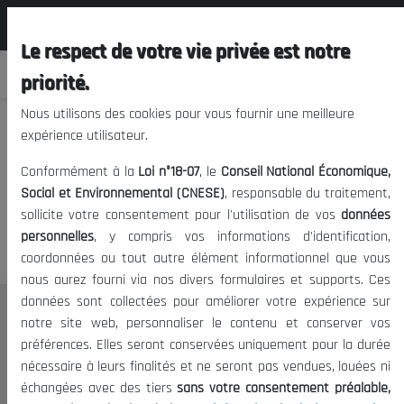
المجلس الوطني الاقتصادي الإجتماعي و
FR
البيئي
Le respect de votre vie privée est notre
priorité.
Nous utilisons des cookies pour vous fournir une meilleure
expérience utilisateur.
Nous vous prions de nous
Conformément à la
Loi n°18-07
, le
Conseil National Économique,
excuser, mais l'accès à ce
Social et Environnemental (CNESE)
, responsable du traitement,
sollicite votre consentement pour l'utilisation de vos
données
contenu est restreint.
personnelles
, y compris vos informations d'identification,
coordonnées ou tout autre élément informationnel que vous
nous aurez fourni via nos divers formulaires et supports. Ces
données sont collectées pour améliorer votre expérience sur
Le CNESE
notre site web, personnaliser le contenu et conserver vos
préférences. Elles seront conservées uniquement pour la durée
A Propos
nécessaire à leurs finalités et ne seront pas vendues, louées ni
Le président
échangées avec des tiers
sans votre consentement préalable,