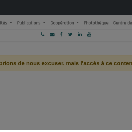
ités
Publications
Coopération
Photothèque
Centre d
ublique Algérienne Démocratique et Populaire
onseil National Economique, Social et Environnemental
ions de nous excuser, mais l'accès à ce contenu