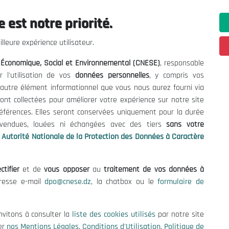
 est notre priorité.
ations utiles
Nous Contacter
lleure expérience utilisateur.
fres et Consultations
(+213) 021 98 01 00|01|0
l Économique, Social et Environnemental (CNESE)
, responsable
contact@cnese.dz
égales
r l'utilisation de vos
données personnelles
, y compris vos
Suggestions ou Initiatives ?
d'Utilisation
t autre élément informationnel que vous nous aurez fourni via
Newsletter
de Protection des Données
ont collectées pour améliorer votre expérience sur notre site
Inscrivez-vous, soyez le premier 
es Cookies
références. Elles seront conservées uniquement pour la durée
nos dernières nouvelles.
s vendues, louées ni échangées avec des tiers
sans votre
Autorité Nationale de la Protection des Données à Caractère
ctifier
et de
vous opposer
au
traitement de vos données à
Suivez-Nous!
dresse e-mail
dpo@cnese.dz
, la chatbox ou le
formulaire de
 2026 Conseil National Économique, Social et Environnemental (CNES
nvitons à consulter la
liste des cookies utilisés
par notre site
er
nos Mentions Légales
,
Conditions d'Utilisation
,
Politique de