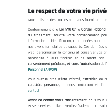
Le respect de votre vie privée
Le CNESE
Inform
Nous utilisons des cookies pour vous fournir une mei
A Propos
Appels d'of
Conformément à la
Loi n°18-07
, le
Conseil Nationa
Le président
Mentions L
du traitement, sollicite votre consentement pou
Organisation
Conditions 
informations d'identification, coordonnées ou tou
Publications
Politique 
nos divers formulaires et supports. Ces données s
Politique d
web, personnaliser le contenu et conserver vos p
nécessaire à leurs finalités et ne seront pa
consentement préalable, et sans l'autorisation de l'
Personnel (ANPDP)
Vous avez le droit d'
être informé
, d'
accéder
, de
re
caractère personnel
, en nous contactant via l'a
contact
.
©
Avant de donner votre consentement
, nous vous i
et ses services en ligne. Veuillez également consult