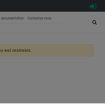
e documentation
Contactez-nous
رية الجزائرية الديمقراطية الشعبية
 الوطني الاقتصادي والاجتماعي والبيئي
 est restreint.