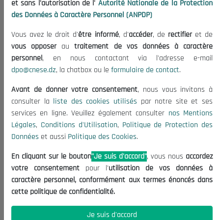
et sans l'autorisation de l'
Autorité Nationale de la Protection
Organisation
des Données à Caractère Personnel (ANPDP)
Publications
Vous avez le droit d'
être informé
, d'
accéder
, de
rectifier
et de
Informations utiles
vous opposer
au
traitement de vos données à caractère
Appels d'offres et Consultations
personnel
, en nous contactant via l'adresse e-mail
dpo@cnese.dz
, la chatbox ou le
formulaire de contact
.
Mentions Légales
Conditions d'Utilisation
Avant de donner votre consentement
, nous vous invitons à
Politique de Protection des Données
consulter la
liste des cookies utilisés
par notre site et ses
services en ligne. Veuillez également consulter
nos Mentions
Politique des Cookies
Légales
,
Conditions d'Utilisation
,
Politique de Protection des
Nous Contacter
Données
et aussi
Politique des Cookies
.
(+213) 021 98 01 00|01|02
En cliquant sur le bouton
"Je suis d'accord"
, vous nous
accordez
contact@cnese.dz
votre consentement
pour l'
utilisation de vos données à
Suggestions ou Initiatives ?
caractère personnel, conformément aux termes énoncés dans
Newsletter
cette politique de confidentialité.
Inscrivez-vous, soyez le premier à découvrir nos
dernières nouvelles.
Je suis d'accord