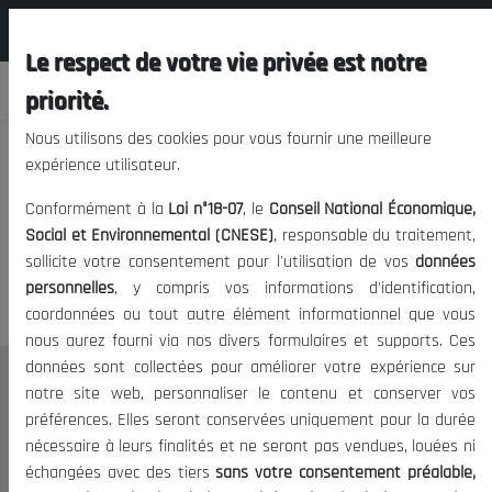
المجلس الوطني الاقتصادي الإجتماعي و
FR
البيئي
Le respect de votre vie privée est notre
priorité.
Nous utilisons des cookies pour vous fournir une meilleure
expérience utilisateur.
Nous vous prions de nous
Conformément à la
Loi n°18-07
, le
Conseil National Économique,
excuser, mais l'accès à ce
Social et Environnemental (CNESE)
, responsable du traitement,
sollicite votre consentement pour l'utilisation de vos
données
contenu est restreint.
personnelles
, y compris vos informations d'identification,
coordonnées ou tout autre élément informationnel que vous
nous aurez fourni via nos divers formulaires et supports. Ces
données sont collectées pour améliorer votre expérience sur
Le CNESE
notre site web, personnaliser le contenu et conserver vos
préférences. Elles seront conservées uniquement pour la durée
A Propos
nécessaire à leurs finalités et ne seront pas vendues, louées ni
Le président
échangées avec des tiers
sans votre consentement préalable,