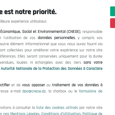
 est notre priorité.
ations utiles
Nous Contacter
lleure expérience utilisateur.
fres et Consultations
(+213) 021 98 01 00|01|0
l Économique, Social et Environnemental (CNESE)
, responsable
contact@cnese.dz
égales
r l'utilisation de vos
données personnelles
, y compris vos
Suggestions ou Initiatives ?
d'Utilisation
t autre élément informationnel que vous nous aurez fourni via
Newsletter
de Protection des Données
ont collectées pour améliorer votre expérience sur notre site
Inscrivez-vous, soyez le premier 
es Cookies
références. Elles seront conservées uniquement pour la durée
nos dernières nouvelles.
s vendues, louées ni échangées avec des tiers
sans votre
Autorité Nationale de la Protection des Données à Caractère
ctifier
et de
vous opposer
au
traitement de vos données à
Suivez-Nous!
dresse e-mail
dpo@cnese.dz
, la chatbox ou le
formulaire de
 2026 Conseil National Économique, Social et Environnemental (CNES
nvitons à consulter la
liste des cookies utilisés
par notre site
er
nos Mentions Légales
,
Conditions d'Utilisation
,
Politique de