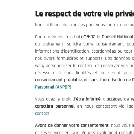
Le respect de votre vie privée
Le CNESE
Inform
Nous utilisons des cookies pour vous fournir une mei
A Propos
Appels d'of
Conformément à la
Loi n°18-07
, le
Conseil Nationa
Le président
Mentions L
du traitement, sollicite votre consentement pou
Organisation
Conditions 
informations d'identification, coordonnées ou tou
Publications
Politique 
nos divers formulaires et supports. Ces données s
Politique d
web, personnaliser le contenu et conserver vos p
nécessaire à leurs finalités et ne seront pa
consentement préalable, et sans l'autorisation de l'
Personnel (ANPDP)
Vous avez le droit d'
être informé
, d'
accéder
, de
re
caractère personnel
, en nous contactant via l'a
contact
.
©
Avant de donner votre consentement
, nous vous i
et ses services en ligne. Veuillez également consult