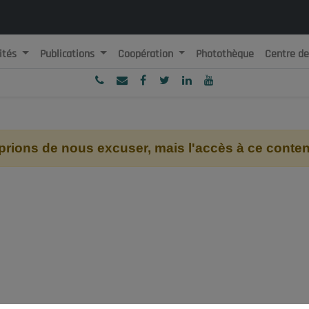
ités
Publications
Coopération
Photothèque
Centre d
ublique Algérienne Démocratique et Populaire
onseil National Economique, Social et Environnemental
ions de nous excuser, mais l'accès à ce contenu