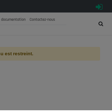
e documentation
Contactez-nous
رية الجزائرية الديمقراطية الشعبية
 الوطني الاقتصادي والاجتماعي والبيئي
 est restreint.