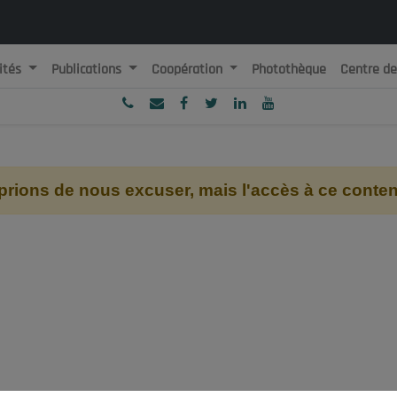
ités
Publications
Coopération
Photothèque
Centre d
ublique Algérienne Démocratique et Populaire
onseil National Economique, Social et Environnemental
ions de nous excuser, mais l'accès à ce contenu