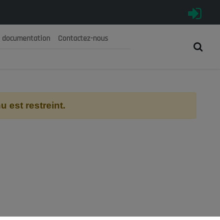
e documentation
Contactez-nous
رية الجزائرية الديمقراطية الشعبية
 الوطني الاقتصادي والاجتماعي والبيئي
 est restreint.