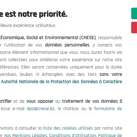
 est notre priorité.
ations utiles
Nous Contacter
lleure expérience utilisateur.
fres et Consultations
(+213) 021 98 01 00|01|0
l Économique, Social et Environnemental (CNESE)
, responsable
contact@cnese.dz
égales
r l'utilisation de vos
données personnelles
, y compris vos
Suggestions ou Initiatives ?
d'Utilisation
t autre élément informationnel que vous nous aurez fourni via
Newsletter
de Protection des Données
ont collectées pour améliorer votre expérience sur notre site
Inscrivez-vous, soyez le premier 
es Cookies
références. Elles seront conservées uniquement pour la durée
nos dernières nouvelles.
s vendues, louées ni échangées avec des tiers
sans votre
Autorité Nationale de la Protection des Données à Caractère
ctifier
et de
vous opposer
au
traitement de vos données à
Suivez-Nous!
dresse e-mail
dpo@cnese.dz
, la chatbox ou le
formulaire de
 2026 Conseil National Économique, Social et Environnemental (CNES
nvitons à consulter la
liste des cookies utilisés
par notre site
er
nos Mentions Légales
,
Conditions d'Utilisation
,
Politique de