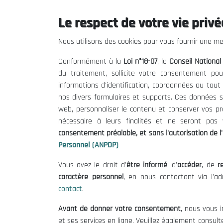
Le respect de votre vie privée
Le CNESE
Inform
Nous utilisons des cookies pour vous fournir une mei
A Propos
Appels d'of
Conformément à la
Loi n°18-07
, le
Conseil Nationa
Le président
Mentions L
du traitement, sollicite votre consentement pou
Organisation
Conditions 
informations d'identification, coordonnées ou tou
Publications
Politique 
nos divers formulaires et supports. Ces données s
Politique d
web, personnaliser le contenu et conserver vos p
nécessaire à leurs finalités et ne seront pa
consentement préalable, et sans l'autorisation de l'
Personnel (ANPDP)
Vous avez le droit d'
être informé
, d'
accéder
, de
re
caractère personnel
, en nous contactant via l'a
contact
.
©
Avant de donner votre consentement
, nous vous i
et ses services en ligne. Veuillez également consult