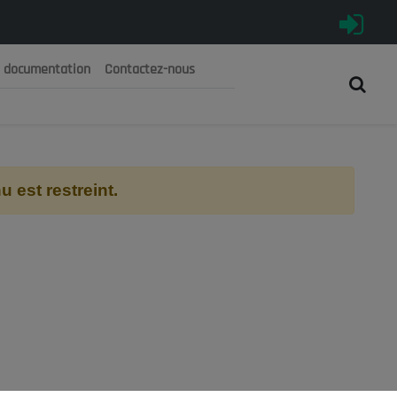
e documentation
Contactez-nous
رية الجزائرية الديمقراطية الشعبية
 الوطني الاقتصادي والاجتماعي والبيئي
 est restreint.