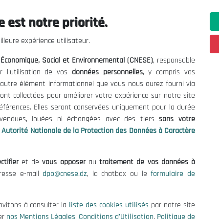
 est notre priorité.
ations utiles
Nous Contacter
lleure expérience utilisateur.
fres et Consultations
(+213) 021 98 01 00|01|0
l Économique, Social et Environnemental (CNESE)
, responsable
contact@cnese.dz
égales
r l'utilisation de vos
données personnelles
, y compris vos
Suggestions ou Initiatives ?
d'Utilisation
t autre élément informationnel que vous nous aurez fourni via
Newsletter
de Protection des Données
ont collectées pour améliorer votre expérience sur notre site
Inscrivez-vous, soyez le premier 
es Cookies
références. Elles seront conservées uniquement pour la durée
nos dernières nouvelles.
s vendues, louées ni échangées avec des tiers
sans votre
Autorité Nationale de la Protection des Données à Caractère
ctifier
et de
vous opposer
au
traitement de vos données à
Suivez-Nous!
dresse e-mail
dpo@cnese.dz
, la chatbox ou le
formulaire de
 2026 Conseil National Économique, Social et Environnemental (CNES
nvitons à consulter la
liste des cookies utilisés
par notre site
er
nos Mentions Légales
,
Conditions d'Utilisation
,
Politique de