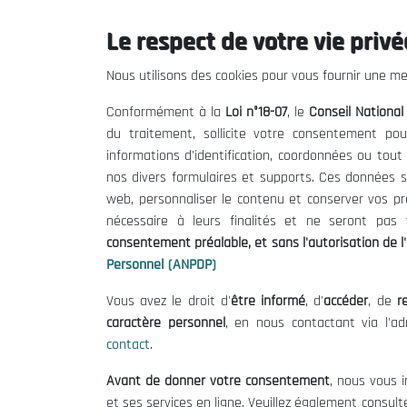
Le respect de votre vie privée
Le CNESE
Inform
Nous utilisons des cookies pour vous fournir une mei
A Propos
Appels d'of
Conformément à la
Loi n°18-07
, le
Conseil Nationa
Le président
Mentions L
du traitement, sollicite votre consentement pou
Organisation
Conditions 
informations d'identification, coordonnées ou tou
Publications
Politique 
nos divers formulaires et supports. Ces données s
Politique d
web, personnaliser le contenu et conserver vos p
nécessaire à leurs finalités et ne seront pa
consentement préalable, et sans l'autorisation de l'
Personnel (ANPDP)
Vous avez le droit d'
être informé
, d'
accéder
, de
re
caractère personnel
, en nous contactant via l'a
contact
.
©
Avant de donner votre consentement
, nous vous i
et ses services en ligne. Veuillez également consult