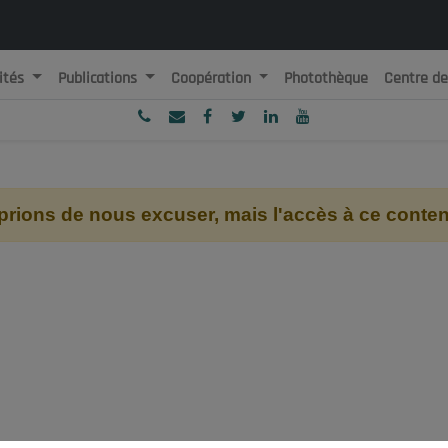
ités
Publications
Coopération
Photothèque
Centre d
ublique Algérienne Démocratique et Populaire
onseil National Economique, Social et Environnemental
ions de nous excuser, mais l'accès à ce contenu