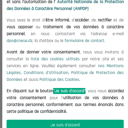
et sans l'autorisation de l'
Autorité Nationale de la Protection
Organisation
des Données à Caractère Personnel (ANPDP)
Publications
Vous avez le droit d'
être informé
, d'
accéder
, de
rectifier
et de
Informations utiles
vous opposer
au
traitement de vos données à caractère
Appels d'offres et Consultations
personnel
, en nous contactant via l'adresse e-mail
dpo@cnese.dz
, la chatbox ou le
formulaire de contact
.
Mentions Légales
Conditions d'Utilisation
Avant de donner votre consentement
, nous vous invitons à
Politique de Protection des Données
consulter la
liste des cookies utilisés
par notre site et ses
services en ligne. Veuillez également consulter
nos Mentions
Politique des Cookies
Légales
,
Conditions d'Utilisation
,
Politique de Protection des
Nous Contacter
Données
et aussi
Politique des Cookies
.
(+213) 021 98 01 00|01|02
En cliquant sur le bouton
"Je suis d'accord"
, vous nous
accordez
contact@cnese.dz
votre consentement
pour l'
utilisation de vos données à
Suggestions ou Initiatives ?
caractère personnel, conformément aux termes énoncés dans
Newsletter
cette politique de confidentialité.
Inscrivez-vous, soyez le premier à découvrir nos
dernières nouvelles.
Je suis d'accord