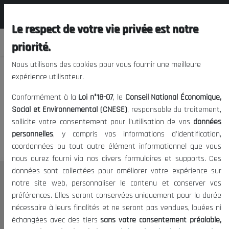
المجلس الوطني الاقتصادي الإجتماعي و
FR
البيئي
Le respect de votre vie privée est notre
priorité.
Nous utilisons des cookies pour vous fournir une meilleure
expérience utilisateur.
Nous vous prions de nous
Conformément à la
Loi n°18-07
, le
Conseil National Économique,
excuser, mais l'accès à ce
Social et Environnemental (CNESE)
, responsable du traitement,
sollicite votre consentement pour l'utilisation de vos
données
contenu est restreint.
personnelles
, y compris vos informations d'identification,
coordonnées ou tout autre élément informationnel que vous
nous aurez fourni via nos divers formulaires et supports. Ces
données sont collectées pour améliorer votre expérience sur
Le CNESE
notre site web, personnaliser le contenu et conserver vos
préférences. Elles seront conservées uniquement pour la durée
A Propos
nécessaire à leurs finalités et ne seront pas vendues, louées ni
Le président
échangées avec des tiers
sans votre consentement préalable,