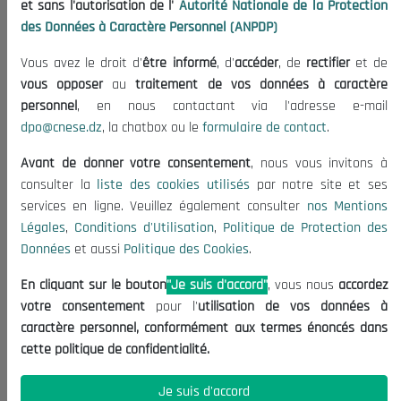
et sans l'autorisation de l'
Autorité Nationale de la Protection
Organisation
des Données à Caractère Personnel (ANPDP)
Publications
Vous avez le droit d'
être informé
, d'
accéder
, de
rectifier
et de
Informations utiles
vous opposer
au
traitement de vos données à caractère
Appels d'offres et Consultations
personnel
, en nous contactant via l'adresse e-mail
dpo@cnese.dz
, la chatbox ou le
formulaire de contact
.
Mentions Légales
Conditions d'Utilisation
Avant de donner votre consentement
, nous vous invitons à
Politique de Protection des Données
consulter la
liste des cookies utilisés
par notre site et ses
services en ligne. Veuillez également consulter
nos Mentions
Politique des Cookies
Légales
,
Conditions d'Utilisation
,
Politique de Protection des
Nous Contacter
Données
et aussi
Politique des Cookies
.
(+213) 021 98 01 00|01|02
En cliquant sur le bouton
"Je suis d'accord"
, vous nous
accordez
contact@cnese.dz
votre consentement
pour l'
utilisation de vos données à
Suggestions ou Initiatives ?
caractère personnel, conformément aux termes énoncés dans
Newsletter
cette politique de confidentialité.
Inscrivez-vous, soyez le premier à découvrir nos
dernières nouvelles.
Je suis d'accord