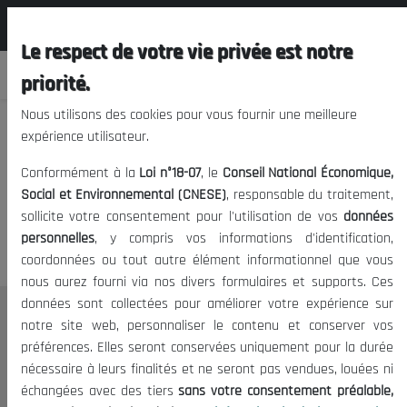
المجلس الوطني الاقتصادي الإجتماعي و
FR
البيئي
Le respect de votre vie privée est notre
priorité.
Nous utilisons des cookies pour vous fournir une meilleure
expérience utilisateur.
Nous vous prions de nous
Conformément à la
Loi n°18-07
, le
Conseil National Économique,
excuser, mais l'accès à ce
Social et Environnemental (CNESE)
, responsable du traitement,
sollicite votre consentement pour l'utilisation de vos
données
contenu est restreint.
personnelles
, y compris vos informations d'identification,
coordonnées ou tout autre élément informationnel que vous
nous aurez fourni via nos divers formulaires et supports. Ces
données sont collectées pour améliorer votre expérience sur
Le CNESE
notre site web, personnaliser le contenu et conserver vos
préférences. Elles seront conservées uniquement pour la durée
A Propos
nécessaire à leurs finalités et ne seront pas vendues, louées ni
Le président
échangées avec des tiers
sans votre consentement préalable,