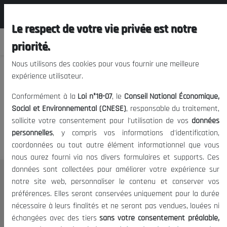
المجلس الوطني الاقتصادي الإجتماعي و
FR
البيئي
Le respect de votre vie privée est notre
priorité.
Nous utilisons des cookies pour vous fournir une meilleure
expérience utilisateur.
Nous vous prions de nous
Conformément à la
Loi n°18-07
, le
Conseil National Économique,
excuser, mais l'accès à ce
Social et Environnemental (CNESE)
, responsable du traitement,
sollicite votre consentement pour l'utilisation de vos
données
contenu est restreint.
personnelles
, y compris vos informations d'identification,
coordonnées ou tout autre élément informationnel que vous
nous aurez fourni via nos divers formulaires et supports. Ces
données sont collectées pour améliorer votre expérience sur
Le CNESE
notre site web, personnaliser le contenu et conserver vos
préférences. Elles seront conservées uniquement pour la durée
A Propos
nécessaire à leurs finalités et ne seront pas vendues, louées ni
Le président
échangées avec des tiers
sans votre consentement préalable,