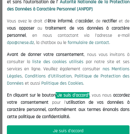
et sans l'autorisation de l'
Autorité Nationale de la Protection
Organisation
des Données à Caractère Personnel (ANPDP)
Publications
Vous avez le droit d'
être informé
, d'
accéder
, de
rectifier
et de
Informations utiles
vous opposer
au
traitement de vos données à caractère
Appels d'offres et Consultations
personnel
, en nous contactant via l'adresse e-mail
dpo@cnese.dz
, la chatbox ou le
formulaire de contact
.
Mentions Légales
Conditions d'Utilisation
Avant de donner votre consentement
, nous vous invitons à
Politique de Protection des Données
consulter la
liste des cookies utilisés
par notre site et ses
services en ligne. Veuillez également consulter
nos Mentions
Politique des Cookies
Légales
,
Conditions d'Utilisation
,
Politique de Protection des
Nous Contacter
Données
et aussi
Politique des Cookies
.
(+213) 021 98 01 00|01|02
En cliquant sur le bouton
"Je suis d'accord"
, vous nous
accordez
contact@cnese.dz
votre consentement
pour l'
utilisation de vos données à
Suggestions ou Initiatives ?
caractère personnel, conformément aux termes énoncés dans
Newsletter
cette politique de confidentialité.
Inscrivez-vous, soyez le premier à découvrir nos
dernières nouvelles.
Je suis d'accord