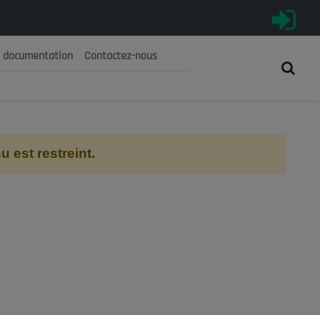
e documentation
Contactez-nous
رية الجزائرية الديمقراطية الشعبية
 الوطني الاقتصادي والاجتماعي والبيئي
 est restreint.