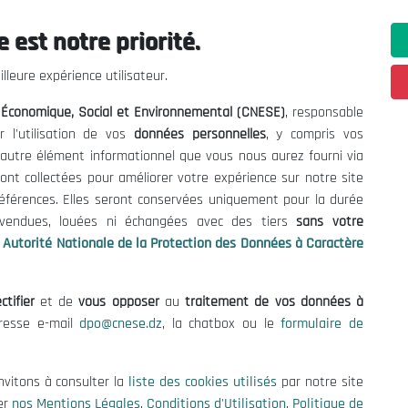
 est notre priorité.
ations utiles
Nous Contacter
lleure expérience utilisateur.
fres et Consultations
(+213) 021 98 01 00|01|0
l Économique, Social et Environnemental (CNESE)
, responsable
contact@cnese.dz
égales
r l'utilisation de vos
données personnelles
, y compris vos
Suggestions ou Initiatives ?
d'Utilisation
t autre élément informationnel que vous nous aurez fourni via
Newsletter
de Protection des Données
ont collectées pour améliorer votre expérience sur notre site
Inscrivez-vous, soyez le premier 
es Cookies
références. Elles seront conservées uniquement pour la durée
nos dernières nouvelles.
s vendues, louées ni échangées avec des tiers
sans votre
Autorité Nationale de la Protection des Données à Caractère
ctifier
et de
vous opposer
au
traitement de vos données à
Suivez-Nous!
dresse e-mail
dpo@cnese.dz
, la chatbox ou le
formulaire de
 2026 Conseil National Économique, Social et Environnemental (CNES
nvitons à consulter la
liste des cookies utilisés
par notre site
er
nos Mentions Légales
,
Conditions d'Utilisation
,
Politique de