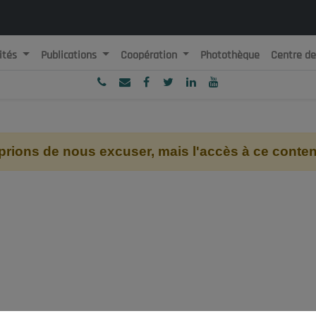
ités
Publications
Coopération
Photothèque
Centre d
ublique Algérienne Démocratique et Populaire
onseil National Economique, Social et Environnemental
ions de nous excuser, mais l'accès à ce contenu