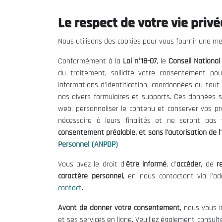
Le respect de votre vie privée
Le CNESE
Inform
Nous utilisons des cookies pour vous fournir une mei
A Propos
Appels d'of
Conformément à la
Loi n°18-07
, le
Conseil Nationa
Le président
Mentions L
du traitement, sollicite votre consentement pou
Organisation
Conditions 
informations d'identification, coordonnées ou tou
Publications
Politique 
nos divers formulaires et supports. Ces données s
Politique d
web, personnaliser le contenu et conserver vos p
nécessaire à leurs finalités et ne seront pa
consentement préalable, et sans l'autorisation de l'
Personnel (ANPDP)
Vous avez le droit d'
être informé
, d'
accéder
, de
re
caractère personnel
, en nous contactant via l'a
contact
.
©
Avant de donner votre consentement
, nous vous i
et ses services en ligne. Veuillez également consult