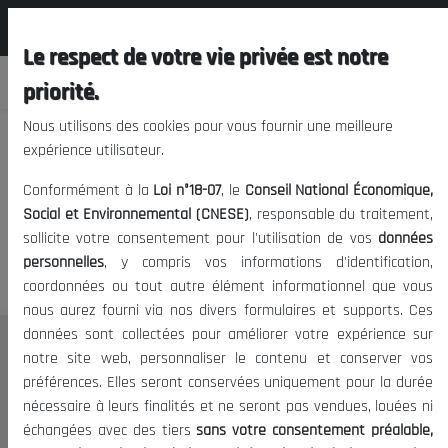
المجلس الوطني الاقتصادي الإجتماعي و
FR
البيئي
Le respect de votre vie privée est notre
priorité.
Nous utilisons des cookies pour vous fournir une meilleure
expérience utilisateur.
Nous vous prions de nous
Conformément à la
Loi n°18-07
, le
Conseil National Économique,
excuser, mais l'accès à ce
Social et Environnemental (CNESE)
, responsable du traitement,
sollicite votre consentement pour l'utilisation de vos
données
contenu est restreint.
personnelles
, y compris vos informations d'identification,
coordonnées ou tout autre élément informationnel que vous
nous aurez fourni via nos divers formulaires et supports. Ces
données sont collectées pour améliorer votre expérience sur
Le CNESE
notre site web, personnaliser le contenu et conserver vos
préférences. Elles seront conservées uniquement pour la durée
A Propos
nécessaire à leurs finalités et ne seront pas vendues, louées ni
Le président
échangées avec des tiers
sans votre consentement préalable,