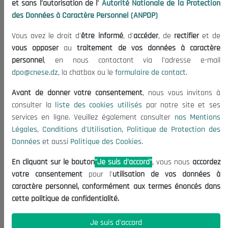
et sans l'autorisation de l'
Autorité Nationale de la Protection
Organisation
des Données à Caractère Personnel (ANPDP)
Publications
Vous avez le droit d'
être informé
, d'
accéder
, de
rectifier
et de
Informations utiles
vous opposer
au
traitement de vos données à caractère
Appels d'offres et Consultations
personnel
, en nous contactant via l'adresse e-mail
dpo@cnese.dz
, la chatbox ou le
formulaire de contact
.
Mentions Légales
Conditions d'Utilisation
Avant de donner votre consentement
, nous vous invitons à
Politique de Protection des Données
consulter la
liste des cookies utilisés
par notre site et ses
services en ligne. Veuillez également consulter
nos Mentions
Politique des Cookies
Légales
,
Conditions d'Utilisation
,
Politique de Protection des
Nous Contacter
Données
et aussi
Politique des Cookies
.
(+213) 021 98 01 00|01|02
En cliquant sur le bouton
"Je suis d'accord"
, vous nous
accordez
contact@cnese.dz
votre consentement
pour l'
utilisation de vos données à
Suggestions ou Initiatives ?
caractère personnel, conformément aux termes énoncés dans
Newsletter
cette politique de confidentialité.
Inscrivez-vous, soyez le premier à découvrir nos
dernières nouvelles.
Je suis d'accord